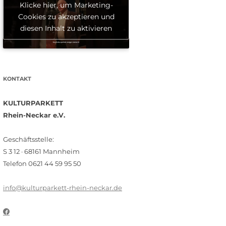
Klicke hier, um Marketing-
Cookies zu akzeptieren und
diesen Inhalt zu aktivieren
KONTAKT
KULTURPARKETT
Rhein-Neckar e.V.
Geschäftsstelle:
S 3 12 · 68161 Mannheim
Telefon 0621 44 59 95 50
info@kulturparkett-rhein-neckar.de