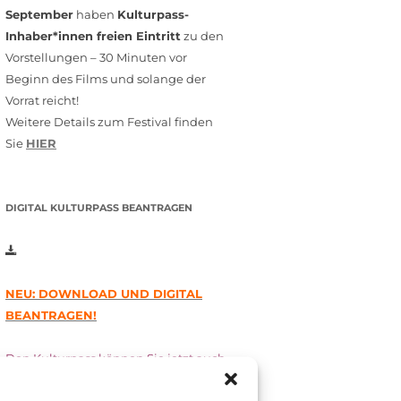
September
haben
Kulturpass-
Inhaber*innen freien Eintritt
zu den
Vorstellungen – 30 Minuten vor
Beginn des Films und solange der
Vorrat reicht!
Weitere Details zum Festival finden
Sie
HIER
DIGITAL KULTURPASS BEANTRAGEN
NEU: DOWNLOAD UND DIGITAL
BEANTRAGEN!
Den Kulturpass können Sie jetzt auch
digital beantragen. Dazu füllen Sie