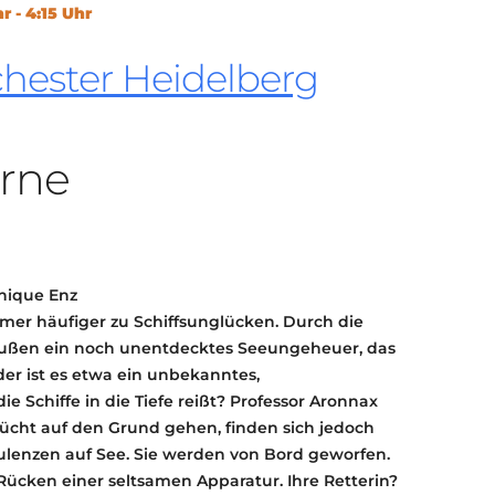
r - 4:15 Uhr
KONTAKT
KULTURPASS DIGITAL
hester Heidelberg
BEANTRAGEN
TRANSPARENZ
IMPRESSUM
erne
nique Enz
er häufiger zu Schiffsunglücken. Durch die
draußen ein noch unentdecktes Seeungeheuer, das
der ist es etwa ein unbekanntes,
 Schiffe in die Tiefe reißt? Professor Aronnax
cht auf den Grund gehen, finden sich jedoch
ulenzen auf See. Sie werden von Bord geworfen.
Rücken einer seltsamen Apparatur. Ihre Retterin?