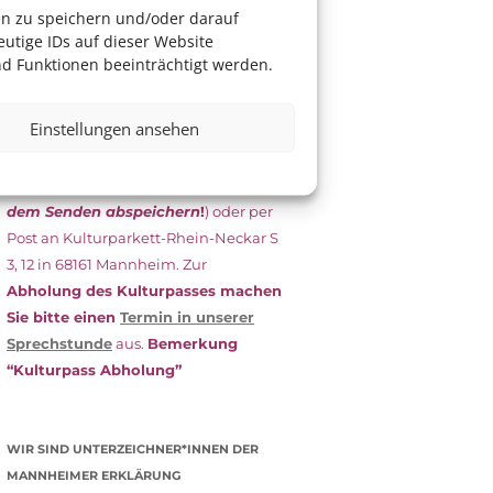
das Antragsformular aus und schicken
en zu speichern und/oder darauf
es
unterschrieben
zusammen mit
utige IDs auf dieser Website
dem
aktuellen
d Funktionen beeinträchtigt werden.
Leistungsbescheid
(Bürgergeld/
Grundsicherung, Wohngeld etc.)
an
Einstellungen ansehen
das Kulturparkett zurück: Per E-Mail
an
info@kulturparkett-rhein-
neckar.de
(wichtig: Dokument
vor
dem Senden abspeichern
!
) oder per
Post an Kulturparkett-Rhein-Neckar S
3, 12 in 68161 Mannheim. Zur
Abholung des Kulturpasses machen
Sie bitte einen
Termin in unserer
Sprechstunde
aus.
Bemerkung
“Kulturpass Abholung”
WIR SIND UNTERZEICHNER*INNEN DER
MANNHEIMER ERKLÄRUNG