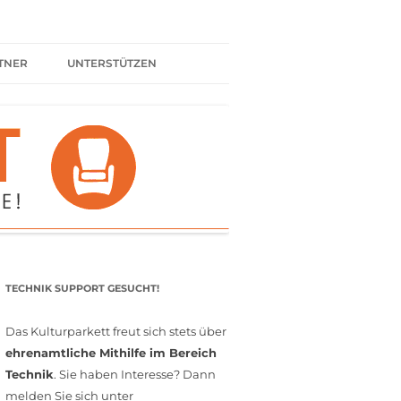
TNER
UNTERSTÜTZEN
ER BÜNDNIS
KULTURPARTNER WERDEN
SPENDEN
FÖRDERMITGLIED WERDEN
MITGLIEDSCHAFT
EHRENAMT
TECHNIK SUPPORT GESUCHT!
Das Kulturparkett freut sich stets über
ehrenamtliche Mithilfe im Bereich
Technik
. Sie haben Interesse? Dann
melden Sie sich unter