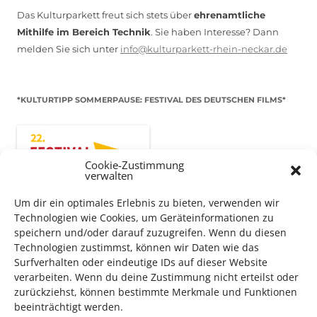
Das Kulturparkett freut sich stets über
ehrenamtliche
Mithilfe im Bereich Technik
. Sie haben Interesse? Dann
melden Sie sich unter
info@kulturparkett-rhein-neckar.de
*KULTURTIPP SOMMERPAUSE: FESTIVAL DES DEUTSCHEN FILMS*
Cookie-Zustimmung
verwalten
Um dir ein optimales Erlebnis zu bieten, verwenden wir
Technologien wie Cookies, um Geräteinformationen zu
speichern und/oder darauf zuzugreifen. Wenn du diesen
Technologien zustimmst, können wir Daten wie das
Surfverhalten oder eindeutige IDs auf dieser Website
verarbeiten. Wenn du deine Zustimmung nicht erteilst oder
Auch dieses Jahr findet wieder das
Festival des deutschen
zurückziehst, können bestimmte Merkmale und Funktionen
Films
in Ludwigshafen statt.
beeinträchtigt werden.
Vom 19. August bist zum 9. September
haben
Kulturpass-