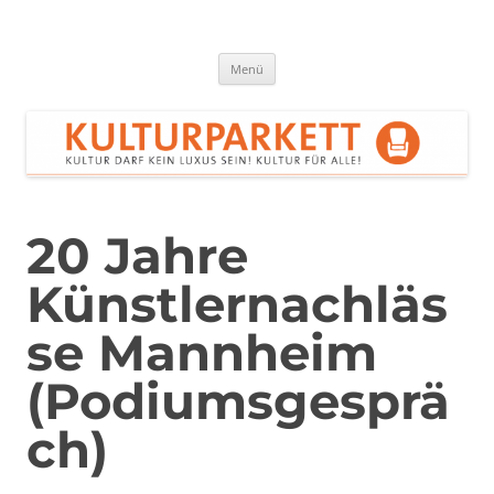
Zum
Inhalt
springen
Kulturparkett Rhein-Neckar
Kultur darf kein Luxus sein!
Menü
20 Jahre
Künstlernachläs
se Mannheim
(Podiumsgesprä
ch)