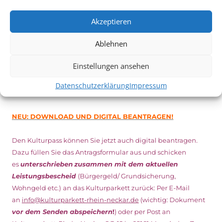
Inhaber*innen freien Eintritt
zu den Vorstellungen – 30
Akzeptieren
Minuten vor Beginn des Films und solange der Vorrat reicht!
Weitere Details zum Festival finden Sie
HIER
Ablehnen
Einstellungen ansehen
DIGITAL KULTURPASS BEANTRAGEN
Datenschutzerklärung
Impressum
NEU: DOWNLOAD UND DIGITAL BEANTRAGEN!
Den Kulturpass können Sie jetzt auch digital beantragen.
Dazu füllen Sie das Antragsformular aus und schicken
es
unterschrieben
zusammen mit dem
aktuellen
Leistungsbescheid
(Bürgergeld/ Grundsicherung,
Wohngeld etc.)
an das Kulturparkett zurück: Per E-Mail
an
info@kulturparkett-rhein-neckar.de
(wichtig: Dokument
vor dem Senden abspeichern
!
) oder per Post an