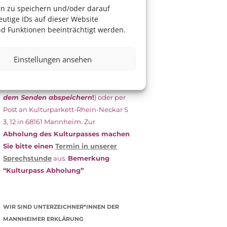
das Antragsformular aus und schicken
en zu speichern und/oder darauf
es
unterschrieben
zusammen mit
utige IDs auf dieser Website
dem
aktuellen
d Funktionen beeinträchtigt werden.
Leistungsbescheid
(Bürgergeld/
Grundsicherung, Wohngeld etc.)
an
Einstellungen ansehen
das Kulturparkett zurück: Per E-Mail
an
info@kulturparkett-rhein-
neckar.de
(wichtig: Dokument
vor
dem Senden abspeichern
!
) oder per
Post an Kulturparkett-Rhein-Neckar S
3, 12 in 68161 Mannheim. Zur
Abholung des Kulturpasses machen
Sie bitte einen
Termin in unserer
Sprechstunde
aus.
Bemerkung
“Kulturpass Abholung”
WIR SIND UNTERZEICHNER*INNEN DER
MANNHEIMER ERKLÄRUNG