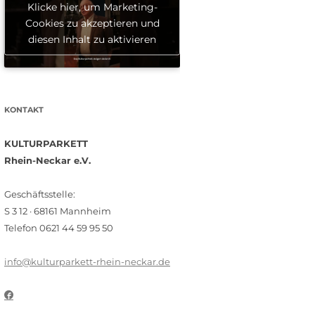
Klicke hier, um Marketing-
Cookies zu akzeptieren und
diesen Inhalt zu aktivieren
KONTAKT
KULTURPARKETT
Rhein-Neckar e.V.
Geschäftsstelle:
S 3 12 · 68161 Mannheim
Telefon 0621 44 59 95 50
info@kulturparkett-rhein-neckar.de