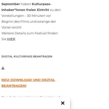
September
haben
Kulturpass-
Inhaber*innen freien Eintritt
zu den
Vorstellungen – 30 Minuten vor
Beginn des Films und solange der
Vorrat reicht!
Weitere Details zum Festival finden
Sie
HIER
DIGITAL KULTURPASS BEANTRAGEN
NEU: DOWNLOAD UND DIGITAL
BEANTRAGEN!
Den Kulturpass können Sie jetzt auch
digital beantragen. Dazu füllen Sie