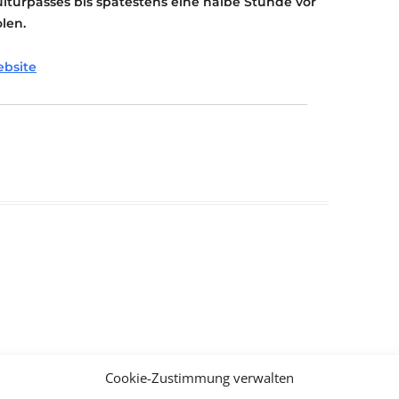
ulturpasses bis spätestens eine halbe Stunde vor
len.
ebsite
Cookie-Zustimmung verwalten