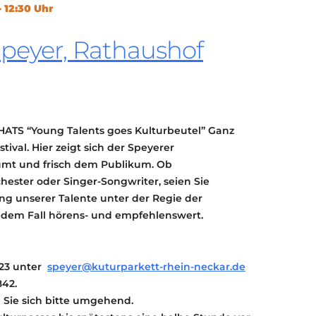
- 12:30 Uhr
KONTAKT
KULTURPASS DIGITAL
Speyer, Rathaushof
BEANTRAGEN
TRANSPARENZ
IMPRESSUM
HATS “Young Talents goes Kulturbeutel” Ganz
ival. Hier zeigt sich der Speyerer
mt und frisch dem Publikum. Ob
ester oder Singer-Songwriter, seien Sie
g unserer Talente unter der Regie der
jedem Fall hörens- und empfehlenswert.
023 unter
speyer@kuturparkett-rhein-neckar.de
842.
n Sie sich bitte umgehend.