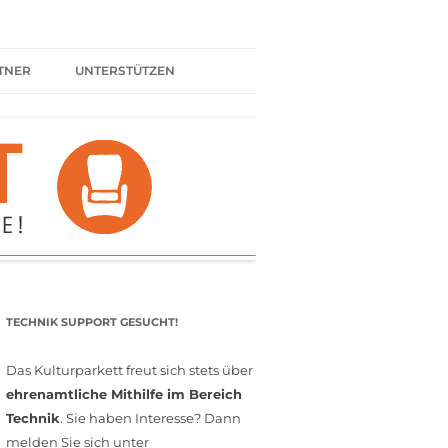
TNER
UNTERSTÜTZEN
ER BÜNDNIS
KULTURPARTNER WERDEN
SPENDEN
FÖRDERMITGLIED WERDEN
MITGLIEDSCHAFT
EHRENAMT
TECHNIK SUPPORT GESUCHT!
Das Kulturparkett freut sich stets über
ehrenamtliche Mithilfe im Bereich
Technik
. Sie haben Interesse? Dann
melden Sie sich unter