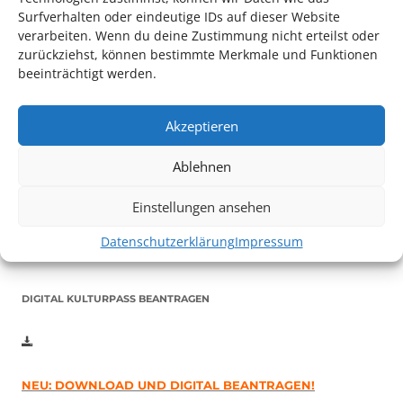
Surfverhalten oder eindeutige IDs auf dieser Website
verarbeiten. Wenn du deine Zustimmung nicht erteilst oder
zurückziehst, können bestimmte Merkmale und Funktionen
beeinträchtigt werden.
Akzeptieren
Auch dieses Jahr findet wieder das
Festival des deutschen
Films
in Ludwigshafen statt.
Ablehnen
Vom 19. August bist zum 9. September
haben
Kulturpass-
Inhaber*innen freien Eintritt
zu den Vorstellungen – 30
Einstellungen ansehen
Minuten vor Beginn des Films und solange der Vorrat reicht!
Weitere Details zum Festival finden Sie
HIER
Datenschutzerklärung
Impressum
DIGITAL KULTURPASS BEANTRAGEN
NEU: DOWNLOAD UND DIGITAL BEANTRAGEN!