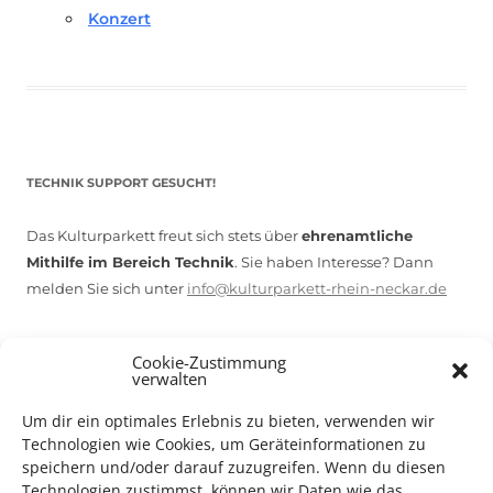
Konzert
TECHNIK SUPPORT GESUCHT!
Das Kulturparkett freut sich stets über
ehrenamtliche
Mithilfe im Bereich Technik
. Sie haben Interesse? Dann
melden Sie sich unter
info@kulturparkett-rhein-neckar.de
Cookie-Zustimmung
*KULTURTIPP SOMMERPAUSE: FESTIVAL DES DEUTSCHEN FILMS*
verwalten
Um dir ein optimales Erlebnis zu bieten, verwenden wir
Technologien wie Cookies, um Geräteinformationen zu
speichern und/oder darauf zuzugreifen. Wenn du diesen
Technologien zustimmst, können wir Daten wie das