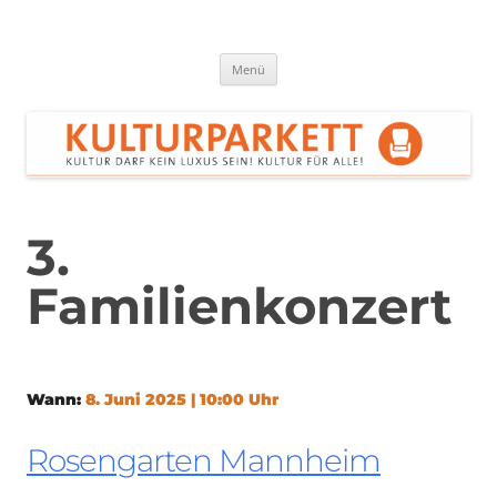
Zum
Inhalt
springen
Kulturparkett Rhein-Neckar
Kultur darf kein Luxus sein!
Menü
3.
Familienkonzert
Wann:
8. Juni 2025 | 10:00 Uhr
Rosengarten Mannheim