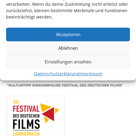
verarbeiten. Wenn du deine Zustimmung nicht erteilst oder
zurückziehst, können bestimmte Merkmale und Funktionen
beeinträchtigt werden.
Akzeptieren
TECHNIK SUPPORT GESUCHT!
Ablehnen
Das Kulturparkett freut sich stets über
ehrenamtliche
Mithilfe im Bereich Technik
. Sie haben Interesse? Dann
Einstellungen ansehen
melden Sie sich unter
info@kulturparkett-rhein-neckar.de
Datenschutzerklärung
Impressum
*KULTURTIPP SOMMERPAUSE: FESTIVAL DES DEUTSCHEN FILMS*