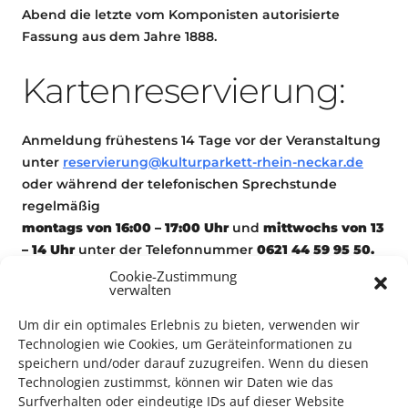
Abend die letzte vom Komponisten autorisierte
Fassung aus dem Jahre 1888.
Kartenreservierung:
Anmeldung frühestens 14 Tage vor der Veranstaltung
unter
reservierung@kulturparkett-rhein-neckar.de
oder während der telefonischen Sprechstunde
regelmäßig
montags von 16:00 – 17:00 Uhr
und
mittwochs von 13
– 14 Uhr
unter der Telefonnummer
0621 44 59 95 50.
– Bitt keine Reservierungen auf den
Cookie-Zustimmung
verwalten
Anruufbeantworter –
Um dir ein optimales Erlebnis zu bieten, verwenden wir
Technologien wie Cookies, um Geräteinformationen zu
speichern und/oder darauf zuzugreifen. Wenn du diesen
Konzert
Technologien zustimmst, können wir Daten wie das
Surfverhalten oder eindeutige IDs auf dieser Website