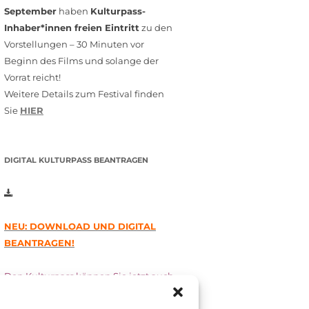
September
haben
Kulturpass-
Inhaber*innen freien Eintritt
zu den
Vorstellungen – 30 Minuten vor
Beginn des Films und solange der
Vorrat reicht!
Weitere Details zum Festival finden
Sie
HIER
DIGITAL KULTURPASS BEANTRAGEN
NEU: DOWNLOAD UND DIGITAL
BEANTRAGEN!
Den Kulturpass können Sie jetzt auch
digital beantragen. Dazu füllen Sie