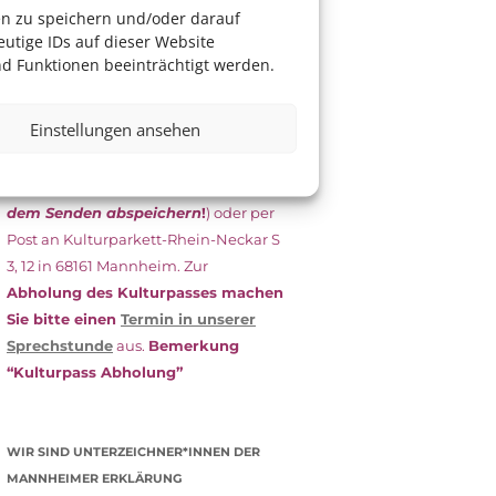
das Antragsformular aus und schicken
en zu speichern und/oder darauf
es
unterschrieben
zusammen mit
utige IDs auf dieser Website
dem
aktuellen
d Funktionen beeinträchtigt werden.
Leistungsbescheid
(Bürgergeld/
Grundsicherung, Wohngeld etc.)
an
Einstellungen ansehen
das Kulturparkett zurück: Per E-Mail
an
info@kulturparkett-rhein-
neckar.de
(wichtig: Dokument
vor
dem Senden abspeichern
!
) oder per
Post an Kulturparkett-Rhein-Neckar S
3, 12 in 68161 Mannheim. Zur
Abholung des Kulturpasses machen
Sie bitte einen
Termin in unserer
Sprechstunde
aus.
Bemerkung
“Kulturpass Abholung”
WIR SIND UNTERZEICHNER*INNEN DER
MANNHEIMER ERKLÄRUNG