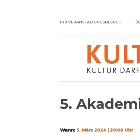
Zum
Inhalt
springen
Kultur darf kein Luxus sein!
Kulturparkett Rhe
IHR VERANSTALTUNGSBESUCH
Ü
AKTUELLE VERANSTALTUNGEN
HIER HABEN SIE IMMER
FREIEN EINTRITT
SHARED READING
REGELN FÜR KULTURPARKETT
GÄSTE
5. Akadem
Wann:
5. März 2024 | 20:00 Uhr