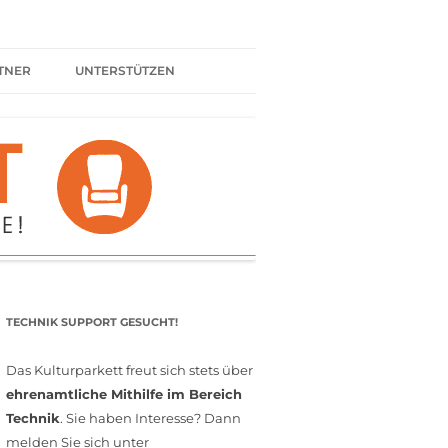
TNER
UNTERSTÜTZEN
ER BÜNDNIS
KULTURPARTNER WERDEN
SPENDEN
FÖRDERMITGLIED WERDEN
MITGLIEDSCHAFT
EHRENAMT
TECHNIK SUPPORT GESUCHT!
Das Kulturparkett freut sich stets über
ehrenamtliche Mithilfe im Bereich
Technik
. Sie haben Interesse? Dann
melden Sie sich unter