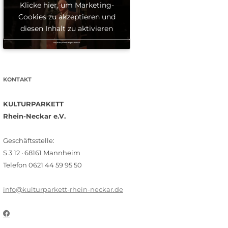
Klicke hier, um Marketing-
Cookies zu akzeptieren und
diesen Inhalt zu aktivieren
KONTAKT
KULTURPARKETT
Rhein-Neckar e.V.
Geschäftsstelle:
S 3 12 · 68161 Mannheim
Telefon 0621 44 59 95 50
info@kulturparkett-rhein-neckar.de