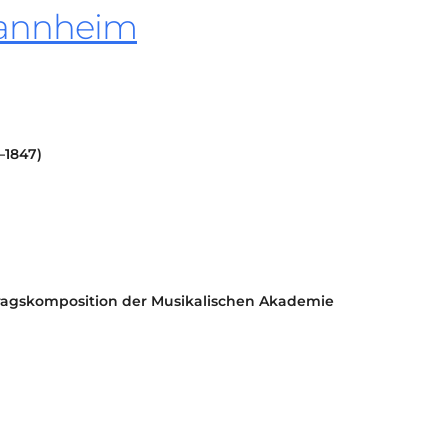
annheim
KONTAKT
KULTURPASS DIGITAL
BEANTRAGEN
TRANSPARENZ
IMPRESSUM
–1847)
tragskomposition
der Musikalischen Akademie