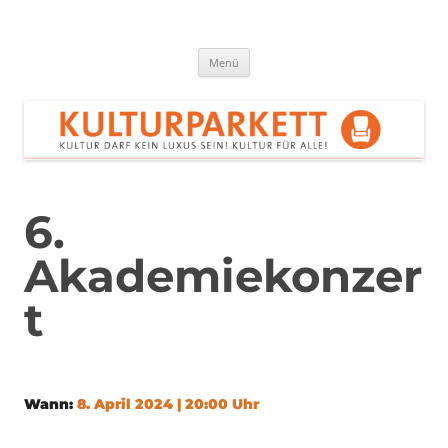
Zum
Inhalt
springen
Kulturparkett Rhein-Neckar
Kultur darf kein Luxus sein!
Menü
6.
Akademiekonzer
t
Wann:
8. April 2024 | 20:00 Uhr