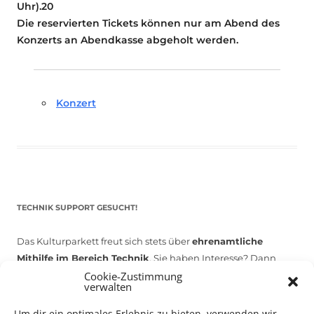
Uhr).20
Die reservierten Tickets können nur am Abend des
Konzerts an Abendkasse abgeholt werden.
Konzert
TECHNIK SUPPORT GESUCHT!
Das Kulturparkett freut sich stets über
ehrenamtliche
Mithilfe im Bereich Technik
. Sie haben Interesse? Dann
melden Sie sich unter
info@kulturparkett-rhein-neckar.de
Cookie-Zustimmung
verwalten
Um dir ein optimales Erlebnis zu bieten, verwenden wir