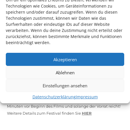
*KULTURTIPP SOMMERPAUSE: FESTIVAL DES DEUTSCHEN FILMS*
Technologien wie Cookies, um Geräteinformationen zu
speichern und/oder darauf zuzugreifen. Wenn du diesen
Technologien zustimmst, können wir Daten wie das
Surfverhalten oder eindeutige IDs auf dieser Website
verarbeiten. Wenn du deine Zustimmung nicht erteilst oder
zurückziehst, können bestimmte Merkmale und Funktionen
beeinträchtigt werden.
Akzeptieren
Ablehnen
Auch dieses Jahr findet wieder das
Festival des deutschen
Einstellungen ansehen
Films
in Ludwigshafen statt.
Vom 19. August bist zum 9. September
haben
Kulturpass-
Datenschutzerklärung
Impressum
Inhaber*innen freien Eintritt
zu den Vorstellungen – 30
Minuten vor Beginn des Films und solange der Vorrat reicht!
Weitere Details zum Festival finden Sie
HIER