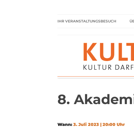
Zum
Inhalt
springen
Kultur darf kein Luxus sein!
Kulturparkett Rhe
IHR VERANSTALTUNGSBESUCH
Ü
AKTUELLE VERANSTALTUNGEN
HIER HABEN SIE IMMER
FREIEN EINTRITT
SHARED READING
REGELN FÜR KULTURPARKETT
GÄSTE
8. Akadem
Wann:
3. Juli 2023 | 20:00 Uhr