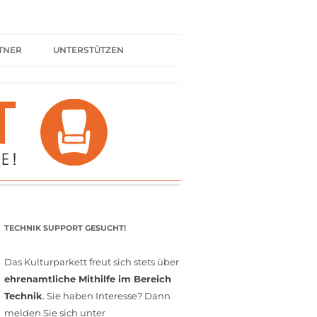
TNER
UNTERSTÜTZEN
ER BÜNDNIS
KULTURPARTNER WERDEN
SPENDEN
FÖRDERMITGLIED WERDEN
MITGLIEDSCHAFT
EHRENAMT
TECHNIK SUPPORT GESUCHT!
Das Kulturparkett freut sich stets über
ehrenamtliche Mithilfe im Bereich
Technik
. Sie haben Interesse? Dann
melden Sie sich unter