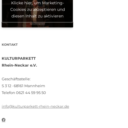
Klicke hier, um Marketing-
Cookies zu akzeptieren und
diesen Inhalt zu aktivieren
KONTAKT
KULTURPARKETT
Rhein-Neckar e.V.
Geschäftsstelle:
S 3 12 · 68161 Mannheim
Telefon 0621 44 59 95 50
info@kulturparkett-rhein-neckar.de