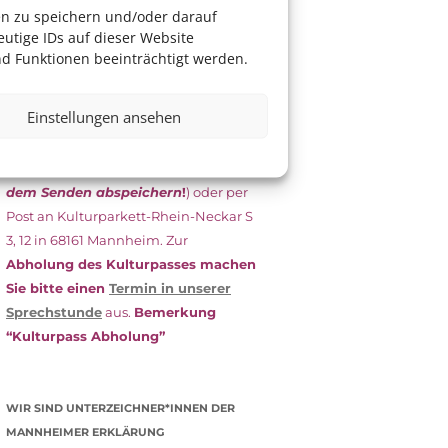
das Antragsformular aus und schicken
en zu speichern und/oder darauf
es
unterschrieben
zusammen mit
utige IDs auf dieser Website
dem
aktuellen
d Funktionen beeinträchtigt werden.
Leistungsbescheid
(Bürgergeld/
Grundsicherung, Wohngeld etc.)
an
Einstellungen ansehen
das Kulturparkett zurück: Per E-Mail
an
info@kulturparkett-rhein-
neckar.de
(wichtig: Dokument
vor
dem Senden abspeichern
!
) oder per
Post an Kulturparkett-Rhein-Neckar S
3, 12 in 68161 Mannheim. Zur
Abholung des Kulturpasses machen
Sie bitte einen
Termin in unserer
Sprechstunde
aus.
Bemerkung
“Kulturpass Abholung”
WIR SIND UNTERZEICHNER*INNEN DER
MANNHEIMER ERKLÄRUNG