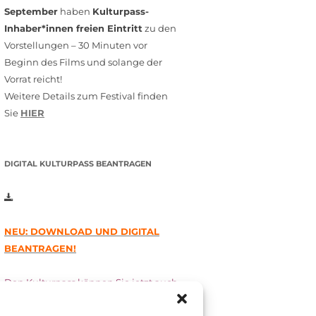
September
haben
Kulturpass-
Inhaber*innen freien Eintritt
zu den
Vorstellungen – 30 Minuten vor
Beginn des Films und solange der
Vorrat reicht!
Weitere Details zum Festival finden
Sie
HIER
DIGITAL KULTURPASS BEANTRAGEN
NEU: DOWNLOAD UND DIGITAL
BEANTRAGEN!
Den Kulturpass können Sie jetzt auch
digital beantragen. Dazu füllen Sie