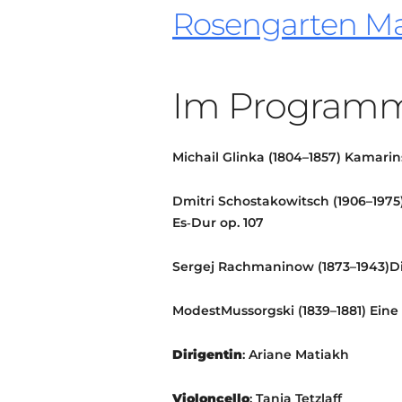
Rosengarten M
Im Programm
Michail
Glinka
(1804–1857)
Kamarin
Dmitri
Schostakowitsch
(1906–1975
Es‑Dur op. 107
Sergej
Rachmaninow
(1873–1943)
D
Modest
Mussorgski
(1839–1881)
Eine
Dirigentin
:
Ariane Matiakh
Violoncello
:
Tanja Tetzlaff