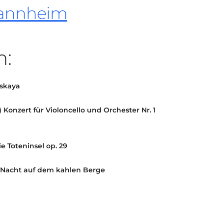
annheim
KONTAKT
KULTURPASS DIGITAL
BEANTRAGEN
TRANSPARENZ
:
IMPRESSUM
skaya
)
Konzert für Violoncello und Orchester Nr. 1
ie Toteninsel op. 29
 Nacht auf dem kahlen Berge