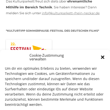
Das Kulturparkett freut sich stets über
ehrenamtliche
Mithilfe im Bereich Technik
. Sie haben Interesse? Dann
melden Sie sich unter
info@kulturparkett-rhein-neckar.de
*KULTURTIPP SOMMERPAUSE: FESTIVAL DES DEUTSCHEN FILMS*
Cookie-Zustimmung
verwalten
Um dir ein optimales Erlebnis zu bieten, verwenden wir
Technologien wie Cookies, um Geräteinformationen zu
speichern und/oder darauf zuzugreifen. Wenn du diesen
Technologien zustimmst, können wir Daten wie das
Surfverhalten oder eindeutige IDs auf dieser Website
Auch dieses Jahr findet wieder das
Festival des deutschen
verarbeiten. Wenn du deine Zustimmung nicht erteilst oder
zurückziehst, können bestimmte Merkmale und Funktionen
Films
in Ludwigshafen statt.
beeinträchtigt werden.
Vom 19. August bist zum 9. September
haben
Kulturpass-