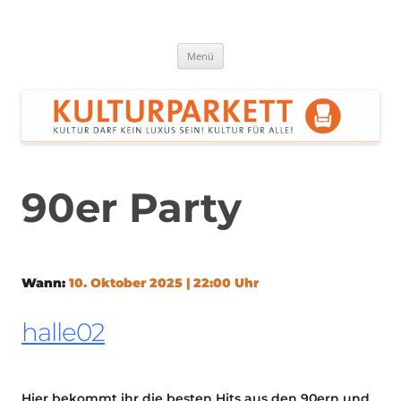
Zum
Inhalt
springen
Kulturparkett Rhein-Neckar
Kultur darf kein Luxus sein!
Menü
90er Party
Wann:
10. Oktober 2025 | 22:00 Uhr
halle02
Hier bekommt ihr die besten Hits aus den 90ern und