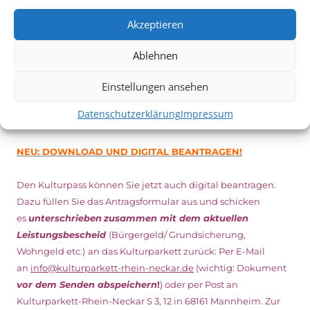
Inhaber*innen freien Eintritt
zu den Vorstellungen – 30
Minuten vor Beginn des Films und solange der Vorrat reicht!
Akzeptieren
Weitere Details zum Festival finden Sie
HIER
Ablehnen
Einstellungen ansehen
DIGITAL KULTURPASS BEANTRAGEN
Datenschutzerklärung
Impressum
NEU: DOWNLOAD UND DIGITAL BEANTRAGEN!
Den Kulturpass können Sie jetzt auch digital beantragen.
Dazu füllen Sie das Antragsformular aus und schicken
es
unterschrieben
zusammen mit dem
aktuellen
Leistungsbescheid
(Bürgergeld/ Grundsicherung,
Wohngeld etc.)
an das Kulturparkett zurück: Per E-Mail
an
info@kulturparkett-rhein-neckar.de
(wichtig: Dokument
vor dem Senden abspeichern
!
) oder per Post an
Kulturparkett-Rhein-Neckar S 3, 12 in 68161 Mannheim. Zur