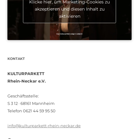
Klicke hier, um Marketing-Cookies zu
akzeptieren und diesen Inhalt zu
aktivieren
KONTAKT
KULTURPARKETT
Rhein-Neckar e.V.
Geschäftsstelle:
S 3 12 · 68161 Mannheim
Telefon 0621 44 59 95 50
info@kulturparkett-rhein-neckar.de