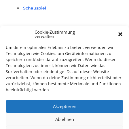
Schauspiel
Cookie-Zustimmung
verwalten
Um dir ein optimales Erlebnis zu bieten, verwenden wir
TECHNIK SUPPORT GESUCHT!
Technologien wie Cookies, um Geräteinformationen zu
speichern und/oder darauf zuzugreifen. Wenn du diesen
Das Kulturparkett freut sich stets über
ehrenamtliche
Technologien zustimmst, können wir Daten wie das
Surfverhalten oder eindeutige IDs auf dieser Website
Mithilfe im Bereich Technik
. Sie haben Interesse? Dann
verarbeiten. Wenn du deine Zustimmung nicht erteilst oder
melden Sie sich unter
info@kulturparkett-rhein-neckar.de
zurückziehst, können bestimmte Merkmale und Funktionen
beeinträchtigt werden.
*KULTURTIPP SOMMERPAUSE: FESTIVAL DES DEUTSCHEN FILMS*
Akzeptieren
Ablehnen