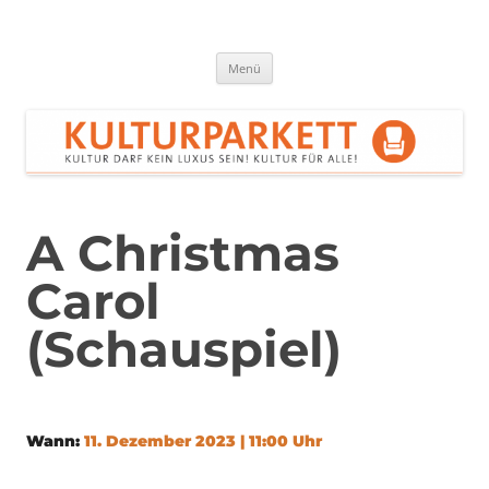
Zum
Inhalt
springen
Kulturparkett Rhein-Neckar
Kultur darf kein Luxus sein!
Menü
A Christmas
Carol
(Schauspiel)
Wann:
11. Dezember 2023 | 11:00 Uhr