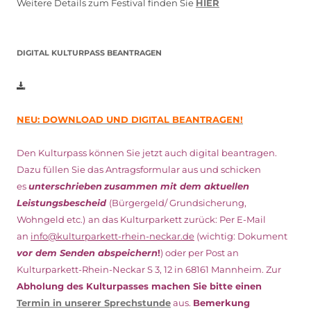
Weitere Details zum Festival finden Sie
HIER
DIGITAL KULTURPASS BEANTRAGEN
NEU: DOWNLOAD UND DIGITAL BEANTRAGEN!
Den Kulturpass können Sie jetzt auch digital beantragen.
Dazu füllen Sie das Antragsformular aus und schicken
es
unterschrieben
zusammen mit dem
aktuellen
Leistungsbescheid
(Bürgergeld/ Grundsicherung,
Wohngeld etc.)
an das Kulturparkett zurück: Per E-Mail
an
info@kulturparkett-rhein-neckar.de
(wichtig: Dokument
vor dem Senden abspeichern
!
) oder per Post an
Kulturparkett-Rhein-Neckar S 3, 12 in 68161 Mannheim. Zur
Abholung des Kulturpasses machen Sie bitte einen
Termin in unserer Sprechstunde
aus.
Bemerkung