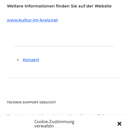
Weitere Informationen finden Sie auf der Website
www.kultur-im-kreis.net
Konzert
TECHNIK SUPPORT GESUCHT!
Das Kulturparkett freut sich stets über
ehrenamtliche
Cookie-Zustimmung
Mithilfe im Bereich Technik
. Sie haben Interesse? Dann
verwalten