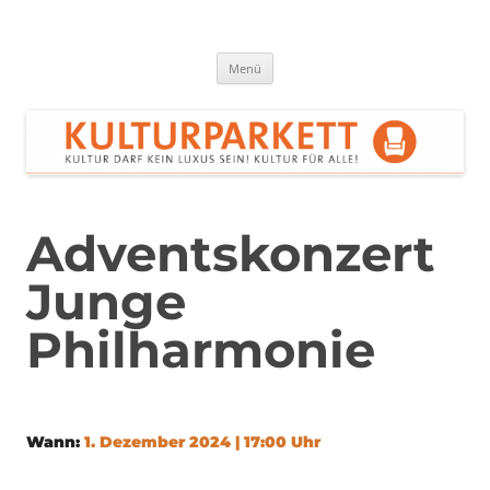
Zum
Inhalt
springen
Kulturparkett Rhein-Neckar
Kultur darf kein Luxus sein!
Menü
Adventskonzert
Junge
Philharmonie
Wann:
1. Dezember 2024 | 17:00 Uhr