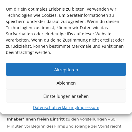
melden Sie sich unter
info@kulturparkett-rhein-neckar.de
Um dir ein optimales Erlebnis zu bieten, verwenden wir
Technologien wie Cookies, um Geräteinformationen zu
speichern und/oder darauf zuzugreifen. Wenn du diesen
*KULTURTIPP SOMMERPAUSE: FESTIVAL DES DEUTSCHEN FILMS*
Technologien zustimmst, können wir Daten wie das
Surfverhalten oder eindeutige IDs auf dieser Website
verarbeiten. Wenn du deine Zustimmung nicht erteilst oder
zurückziehst, können bestimmte Merkmale und Funktionen
beeinträchtigt werden.
Akzeptieren
Ablehnen
Einstellungen ansehen
Auch dieses Jahr findet wieder das
Festival des deutschen
Films
in Ludwigshafen statt.
Datenschutzerklärung
Impressum
Vom 19. August bist zum 9. September
haben
Kulturpass-
Inhaber*innen freien Eintritt
zu den Vorstellungen – 30
Minuten vor Beginn des Films und solange der Vorrat reicht!