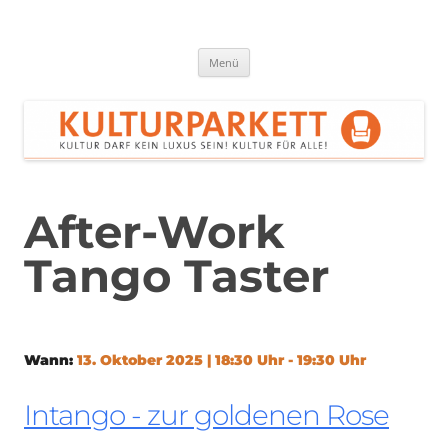
Zum
Inhalt
springen
Kulturparkett Rhein-Neckar
Kultur darf kein Luxus sein!
Menü
After-Work
Tango Taster
Wann:
13. Oktober 2025 | 18:30 Uhr - 19:30 Uhr
Intango - zur goldenen Rose