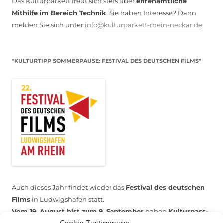
Das Kulturparkett freut sich stets über
ehrenamtliche
Mithilfe im Bereich Technik
. Sie haben Interesse? Dann
melden Sie sich unter
info@kulturparkett-rhein-neckar.de
*KULTURTIPP SOMMERPAUSE: FESTIVAL DES DEUTSCHEN FILMS*
Auch dieses Jahr findet wieder das
Festival des deutschen
Films
in Ludwigshafen statt.
Vom 19. August bist zum 9. September
haben
Kulturpass-
Cookie-Zustimmung
Inhaber*innen freien Eintritt
zu den Vorstellungen – 30