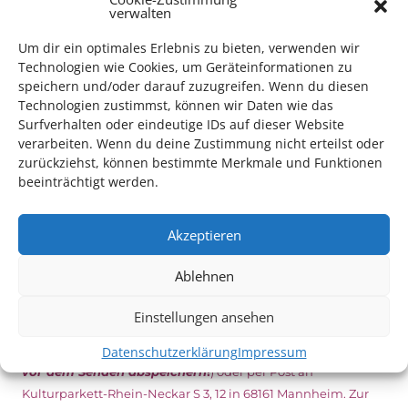
verwalten
Minuten vor Beginn des Films und solange der Vorrat reicht!
Weitere Details zum Festival finden Sie
HIER
Um dir ein optimales Erlebnis zu bieten, verwenden wir
Technologien wie Cookies, um Geräteinformationen zu
speichern und/oder darauf zuzugreifen. Wenn du diesen
Technologien zustimmst, können wir Daten wie das
DIGITAL KULTURPASS BEANTRAGEN
Surfverhalten oder eindeutige IDs auf dieser Website
verarbeiten. Wenn du deine Zustimmung nicht erteilst oder
zurückziehst, können bestimmte Merkmale und Funktionen
beeinträchtigt werden.
NEU: DOWNLOAD UND DIGITAL BEANTRAGEN!
Akzeptieren
Den Kulturpass können Sie jetzt auch digital beantragen.
Dazu füllen Sie das Antragsformular aus und schicken
Ablehnen
es
unterschrieben
zusammen mit dem
aktuellen
Leistungsbescheid
(Bürgergeld/ Grundsicherung,
Einstellungen ansehen
Wohngeld etc.)
an das Kulturparkett zurück: Per E-Mail
an
info@kulturparkett-rhein-neckar.de
(wichtig: Dokument
Datenschutzerklärung
Impressum
vor dem Senden abspeichern
!
) oder per Post an
Kulturparkett-Rhein-Neckar S 3, 12 in 68161 Mannheim. Zur