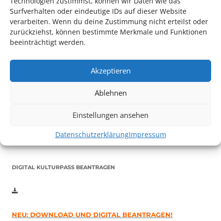
Technologien zustimmst, können wir Daten wie das
Surfverhalten oder eindeutige IDs auf dieser Website
verarbeiten. Wenn du deine Zustimmung nicht erteilst oder
zurückziehst, können bestimmte Merkmale und Funktionen
beeinträchtigt werden.
Akzeptieren
Auch dieses Jahr findet wieder das
Festival des deutschen
Films
in Ludwigshafen statt.
Ablehnen
Vom 19. August bist zum 9. September
haben
Kulturpass-
Inhaber*innen freien Eintritt
zu den Vorstellungen – 30
Einstellungen ansehen
Minuten vor Beginn des Films und solange der Vorrat reicht!
Weitere Details zum Festival finden Sie
HIER
Datenschutzerklärung
Impressum
DIGITAL KULTURPASS BEANTRAGEN
NEU: DOWNLOAD UND DIGITAL BEANTRAGEN!