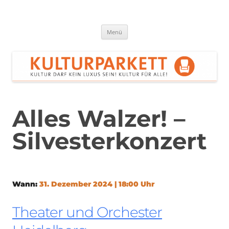
Zum
Inhalt
springen
Kulturparkett Rhein-Neckar
Kultur darf kein Luxus sein!
Menü
Alles Walzer! –
Silvesterkonzert
Wann:
31. Dezember 2024 | 18:00 Uhr
Theater und Orchester