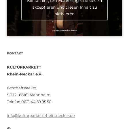
Klicke hier, um Marketing-Cookies zu
akzeptieren und diesen Inhalt zu
aktivieren
KONTAKT
KULTURPARKETT
Rhein-Neckar e.V.
Geschäftsstelle:
S 3 12 · 68161 Mannheim
Telefon 0621 44 59 95 50
info@kulturparkett-rhein-neckar.de