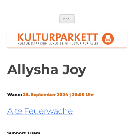
Zum
Inhalt
springen
Kulturparkett Rhein-Neckar
Kultur darf kein Luxus sein!
Menü
Allysha Joy
Wann:
29. September 2024 | 20:00 Uhr
Alte Feuerwache
Support: Luam