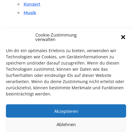
Konzert
Musik
Cookie-Zustimmung
verwalten
Um dir ein optimales Erlebnis zu bieten, verwenden wir
Technologien wie Cookies, um Geräteinformationen zu
TECHNIK SUPPORT GESUCHT!
speichern und/oder darauf zuzugreifen. Wenn du diesen
Technologien zustimmst, können wir Daten wie das
Das Kulturparkett freut sich stets über
ehrenamtliche
Surfverhalten oder eindeutige IDs auf dieser Website
Mithilfe im Bereich Technik
. Sie haben Interesse? Dann
verarbeiten. Wenn du deine Zustimmung nicht erteilst oder
melden Sie sich unter
info@kulturparkett-rhein-neckar.de
zurückziehst, können bestimmte Merkmale und Funktionen
beeinträchtigt werden.
*KULTURTIPP SOMMERPAUSE: FESTIVAL DES DEUTSCHEN FILMS*
Akzeptieren
Ablehnen