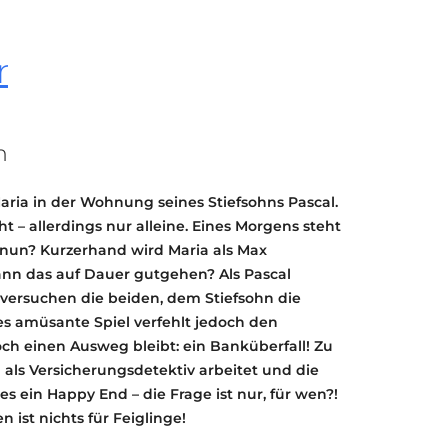
KONTAKT
KULTURPASS DIGITAL
r
BEANTRAGEN
TRANSPARENZ
IMPRESSUM
n
aria in der Wohnung seines Stiefsohns Pascal.
 – allerdings nur alleine. Eines Morgens steht
s nun? Kurzerhand wird Maria als Max
kann das auf Dauer gutgehen? Als Pascal
 versuchen die beiden, dem Stiefsohn die
 amüsante Spiel verfehlt jedoch den
ch einen Ausweg bleibt: ein Banküberfall! Zu
als Versicherungsdetektiv arbeitet und die
s ein Happy End – die Frage ist nur, für wen?!
n ist nichts für Feiglinge!