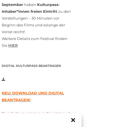
September
haben
Kulturpass-
Inhaber*innen freien Eintritt
zu den
Vorstellungen – 30 Minuten vor
Beginn des Films und solange der
Vorrat reicht!
Weitere Details zum Festival finden
Sie
HIER
DIGITAL KULTURPASS BEANTRAGEN
NEU: DOWNLOAD UND DIGITAL
BEANTRAGEN!
Den Kulturpass können Sie jetzt auch
digital beantragen. Dazu füllen Sie