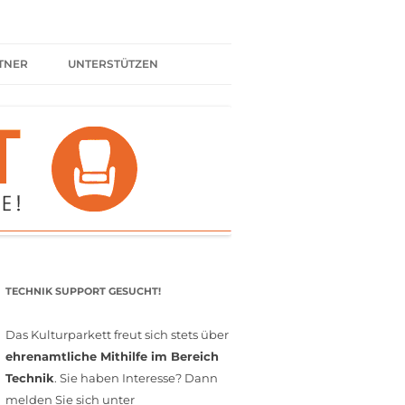
TNER
UNTERSTÜTZEN
ER BÜNDNIS
KULTURPARTNER WERDEN
SPENDEN
FÖRDERMITGLIED WERDEN
MITGLIEDSCHAFT
EHRENAMT
TECHNIK SUPPORT GESUCHT!
Das Kulturparkett freut sich stets über
ehrenamtliche Mithilfe im Bereich
Technik
. Sie haben Interesse? Dann
melden Sie sich unter