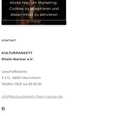
Klicke hier, um Marketing-
Cookies zu akzeptieren und
diesen Inhalt zu aktivieren
KONTAKT
KULTURPARKETT
Rhein-Neckar e.V.
Geschäftsstelle:
S 3 12 · 68161 Mannheim
Telefon 0621 44 59 95 50
info@kulturparkett-rhein-neckar.de