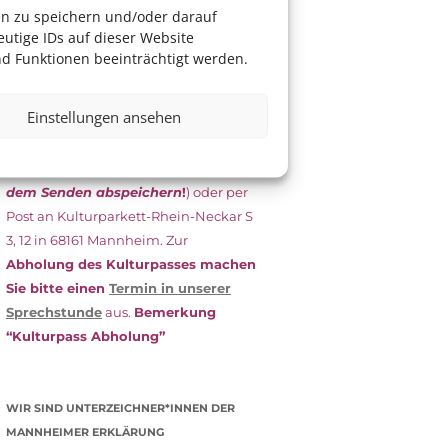
das Antragsformular aus und schicken
en zu speichern und/oder darauf
es
unterschrieben
zusammen mit
utige IDs auf dieser Website
dem
aktuellen
d Funktionen beeinträchtigt werden.
Leistungsbescheid
(Bürgergeld/
Grundsicherung, Wohngeld etc.)
an
Einstellungen ansehen
das Kulturparkett zurück: Per E-Mail
an
info@kulturparkett-rhein-
neckar.de
(wichtig: Dokument
vor
dem Senden abspeichern
!
) oder per
Post an Kulturparkett-Rhein-Neckar S
3, 12 in 68161 Mannheim. Zur
Abholung des Kulturpasses machen
Sie bitte einen
Termin in unserer
Sprechstunde
aus.
Bemerkung
“Kulturpass Abholung”
WIR SIND UNTERZEICHNER*INNEN DER
MANNHEIMER ERKLÄRUNG