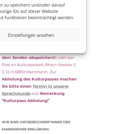
das Antragsformular aus und schicken
en zu speichern und/oder darauf
es
unterschrieben
zusammen mit
utige IDs auf dieser Website
dem
aktuellen
d Funktionen beeinträchtigt werden.
Leistungsbescheid
(Bürgergeld/
Grundsicherung, Wohngeld etc.)
an
Einstellungen ansehen
das Kulturparkett zurück: Per E-Mail
an
info@kulturparkett-rhein-
neckar.de
(wichtig: Dokument
vor
dem Senden abspeichern
!
) oder per
Post an Kulturparkett-Rhein-Neckar S
3, 12 in 68161 Mannheim. Zur
Abholung des Kulturpasses machen
Sie bitte einen
Termin in unserer
Sprechstunde
aus.
Bemerkung
“Kulturpass Abholung”
WIR SIND UNTERZEICHNER*INNEN DER
MANNHEIMER ERKLÄRUNG