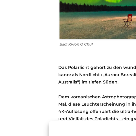
Bild: Kwon O Chul
Das Polarlicht gehört zu den wun
kann: als Nordlicht („Aurora Borea
Australis“) im tiefen Süden.
Dem koreanischen Astrophotograp
Mal, diese Leuchterscheinung in i
4K-Auflösung offenbart die ultra
und Vielfalt des Polarlichts – ein
„Rundum-Format“ an der Sternenk