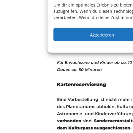
Um dir ein optimales Erlebnis zu biet
Originalaufnahmen von Bord der I
zuzugreifen. Wenn du diesen Technolog
naturgetreue Computer-Visualisi
verarbeiten. Wenn du deine Zustimmung
wissenschaftliche Untersuchung de
Eine Produktion von Kwon O Chul
Akzeptieren
Einleitung: Planetarium Mannhei
Musik: Dr. Klaus Jäger
Für Erwachsene und Kinder ab ca. 10
Dauer: ca. 50 Minuten
Kartenreservierung
Eine Vorbestellung ist nicht mehr 
des Planetariums abholen. Kultur
Astronomie- und Kindervorführu
vorhanden
sind.
Sonderveranstalt
dem Kulturpass ausgeschlossen.