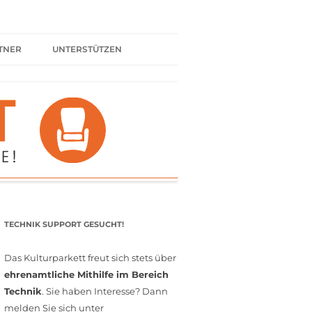
TNER
UNTERSTÜTZEN
ER BÜNDNIS
KULTURPARTNER WERDEN
SPENDEN
FÖRDERMITGLIED WERDEN
MITGLIEDSCHAFT
EHRENAMT
TECHNIK SUPPORT GESUCHT!
Das Kulturparkett freut sich stets über
ehrenamtliche Mithilfe im Bereich
Technik
. Sie haben Interesse? Dann
melden Sie sich unter