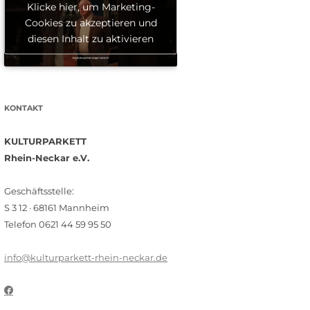
Klicke hier, um Marketing-
Cookies zu akzeptieren und
diesen Inhalt zu aktivieren
KONTAKT
KULTURPARKETT
Rhein-Neckar e.V.
Geschäftsstelle:
S 3 12 · 68161 Mannheim
Telefon 0621 44 59 95 50
info@kulturparkett-rhein-neckar.de