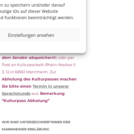
das Antragsformular aus und schicken
en zu speichern und/oder darauf
es
unterschrieben
zusammen mit
utige IDs auf dieser Website
dem
aktuellen
d Funktionen beeinträchtigt werden.
Leistungsbescheid
(Bürgergeld/
Grundsicherung, Wohngeld etc.)
an
Einstellungen ansehen
das Kulturparkett zurück: Per E-Mail
an
info@kulturparkett-rhein-
neckar.de
(wichtig: Dokument
vor
dem Senden abspeichern
!
) oder per
Post an Kulturparkett-Rhein-Neckar S
3, 12 in 68161 Mannheim. Zur
Abholung des Kulturpasses machen
Sie bitte einen
Termin in unserer
Sprechstunde
aus.
Bemerkung
“Kulturpass Abholung”
WIR SIND UNTERZEICHNER*INNEN DER
MANNHEIMER ERKLÄRUNG