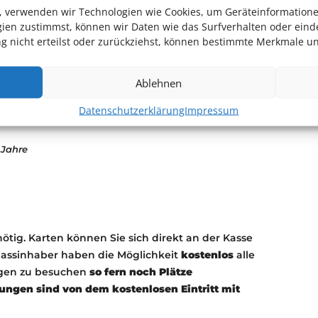
en, verwenden wir Technologien wie Cookies, um Geräteinformation
nternationalen Raumstation ISS und
ien zustimmst, können wir Daten wie das Surfverhalten oder einde
erungen bringen uns Legenden und die
 nicht erteilst oder zurückziehst, können bestimmte Merkmale un
r Polarlichter näher.
Ablehnen
m
Datenschutzerklärung
Impressum
 Jahre
nötig. Karten können Sie sich direkt an der Kasse
passinhaber haben die Möglichkeit
kostenlos
alle
ngen zu besuchen
so fern noch Plätze
ungen sind von dem kostenlosen Eintritt mit