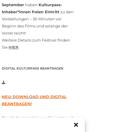
September
haben
Kulturpass-
Inhaber*innen freien Eintritt
zu den
Vorstellungen – 30 Minuten vor
Beginn des Films und solange der
Vorrat reicht!
Weitere Details zum Festival finden
Sie
HIER
DIGITAL KULTURPASS BEANTRAGEN
NEU: DOWNLOAD UND DIGITAL
BEANTRAGEN!
Den Kulturpass können Sie jetzt auch
digital beantragen. Dazu füllen Sie