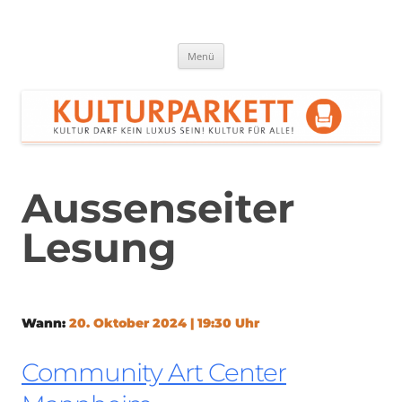
Zum
Inhalt
springen
Kulturparkett Rhein-Neckar
Kultur darf kein Luxus sein!
Menü
Aussenseiter
Lesung
Wann:
20. Oktober 2024 | 19:30 Uhr
Community Art Center