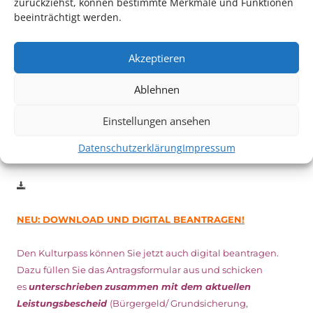
zurückziehst, können bestimmte Merkmale und Funktionen
beeinträchtigt werden.
Auch dieses Jahr findet wieder das
Festival des deutschen
Films
in Ludwigshafen statt.
Vom 19. August bist zum 9. September
haben
Kulturpass-
Akzeptieren
Inhaber*innen freien Eintritt
zu den Vorstellungen – 30
Minuten vor Beginn des Films und solange der Vorrat reicht!
Ablehnen
Weitere Details zum Festival finden Sie
HIER
Einstellungen ansehen
Datenschutzerklärung
Impressum
DIGITAL KULTURPASS BEANTRAGEN
NEU: DOWNLOAD UND DIGITAL BEANTRAGEN!
Den Kulturpass können Sie jetzt auch digital beantragen.
Dazu füllen Sie das Antragsformular aus und schicken
es
unterschrieben
zusammen mit dem
aktuellen
Leistungsbescheid
(Bürgergeld/ Grundsicherung,