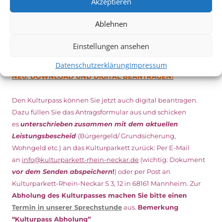
Akzeptieren
Ablehnen
DIGITAL KULTURPASS BEANTRAGEN
Einstellungen ansehen
Datenschutzerklärung
Impressum
NEU: DOWNLOAD UND DIGITAL BEANTRAGEN!
Den Kulturpass können Sie jetzt auch digital beantragen.
Dazu füllen Sie das Antragsformular aus und schicken
es
unterschrieben
zusammen mit dem
aktuellen
Leistungsbescheid
(Bürgergeld/ Grundsicherung,
Wohngeld etc.)
an das Kulturparkett zurück: Per E-Mail
an
info@kulturparkett-rhein-neckar.de
(wichtig: Dokument
vor dem Senden abspeichern
!
) oder per Post an
Kulturparkett-Rhein-Neckar S 3, 12 in 68161 Mannheim. Zur
Abholung des Kulturpasses machen Sie bitte einen
Termin in unserer Sprechstunde
aus.
Bemerkung
“Kulturpass Abholung”