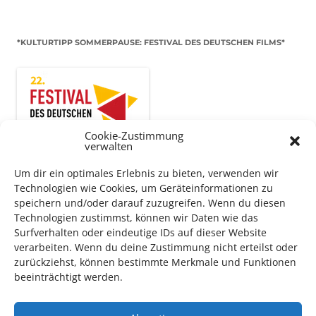
*KULTURTIPP SOMMERPAUSE: FESTIVAL DES DEUTSCHEN FILMS*
Cookie-Zustimmung
verwalten
Um dir ein optimales Erlebnis zu bieten, verwenden wir
Technologien wie Cookies, um Geräteinformationen zu
speichern und/oder darauf zuzugreifen. Wenn du diesen
Technologien zustimmst, können wir Daten wie das
Auch dieses Jahr findet wieder das
Festival des deutschen
Surfverhalten oder eindeutige IDs auf dieser Website
Films
in Ludwigshafen statt.
verarbeiten. Wenn du deine Zustimmung nicht erteilst oder
Vom 19. August bist zum 9. September
haben
Kulturpass-
zurückziehst, können bestimmte Merkmale und Funktionen
Inhaber*innen freien Eintritt
zu den Vorstellungen – 30
beeinträchtigt werden.
Minuten vor Beginn des Films und solange der Vorrat reicht!
Weitere Details zum Festival finden Sie
HIER