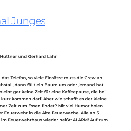
KONTAKT
KULTURPASS DIGITAL
al Junges
BEANTRAGEN
TRANSPARENZ
IMPRESSUM
Hüttner und Gerhard Lahr
 das Telefon, so viele Einsätze muss die Crew an
hstall, dann fällt ein Baum um oder jemand hat
leibt gar keine Zeit für eine Kaffeepause, die bei
 kurz kommen darf. Aber wie schafft es der kleine
mmer Zeit zum Essen findet? Mit viel Humor holen
r Feuerwehr in die Alte Feuerwache. Alle ab 5
s im Feuerwehrhaus wieder heißt: ALARM! Auf zum