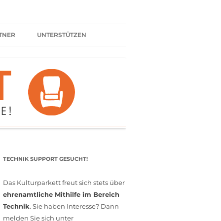
TNER
UNTERSTÜTZEN
ER BÜNDNIS
KULTURPARTNER WERDEN
SPENDEN
FÖRDERMITGLIED WERDEN
MITGLIEDSCHAFT
EHRENAMT
TECHNIK SUPPORT GESUCHT!
Das Kulturparkett freut sich stets über
ehrenamtliche Mithilfe im Bereich
Technik
. Sie haben Interesse? Dann
melden Sie sich unter