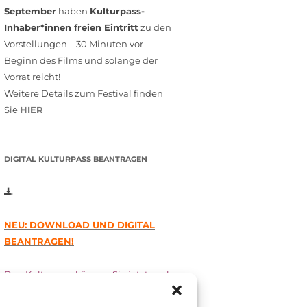
September
haben
Kulturpass-
Inhaber*innen freien Eintritt
zu den
Vorstellungen – 30 Minuten vor
Beginn des Films und solange der
Vorrat reicht!
Weitere Details zum Festival finden
Sie
HIER
DIGITAL KULTURPASS BEANTRAGEN
NEU: DOWNLOAD UND DIGITAL
BEANTRAGEN!
Den Kulturpass können Sie jetzt auch
digital beantragen. Dazu füllen Sie