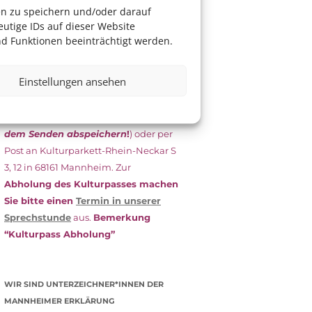
das Antragsformular aus und schicken
en zu speichern und/oder darauf
es
unterschrieben
zusammen mit
utige IDs auf dieser Website
dem
aktuellen
d Funktionen beeinträchtigt werden.
Leistungsbescheid
(Bürgergeld/
Grundsicherung, Wohngeld etc.)
an
Einstellungen ansehen
das Kulturparkett zurück: Per E-Mail
an
info@kulturparkett-rhein-
neckar.de
(wichtig: Dokument
vor
dem Senden abspeichern
!
) oder per
Post an Kulturparkett-Rhein-Neckar S
3, 12 in 68161 Mannheim. Zur
Abholung des Kulturpasses machen
Sie bitte einen
Termin in unserer
Sprechstunde
aus.
Bemerkung
“Kulturpass Abholung”
WIR SIND UNTERZEICHNER*INNEN DER
MANNHEIMER ERKLÄRUNG