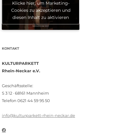
Klicke hier, um Marketing-
Cookies zu akzeptieren und
diesen Inhalt zu aktivieren
KONTAKT
KULTURPARKETT
Rhein-Neckar e.V.
Geschäftsstelle:
S 3 12 · 68161 Mannheim
Telefon 0621 44 59 95 50
info@kulturparkett-rhein-neckar.de