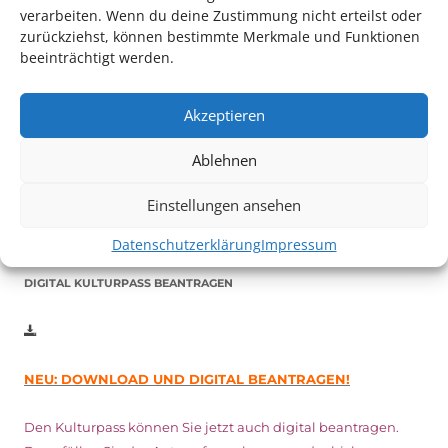
verarbeiten. Wenn du deine Zustimmung nicht erteilst oder
zurückziehst, können bestimmte Merkmale und Funktionen
beeinträchtigt werden.
Auch dieses Jahr findet wieder das
Festival des deutschen
Akzeptieren
Films
in Ludwigshafen statt.
Vom 19. August bist zum 9. September
haben
Kulturpass-
Ablehnen
Inhaber*innen freien Eintritt
zu den Vorstellungen – 30
Minuten vor Beginn des Films und solange der Vorrat reicht!
Einstellungen ansehen
Weitere Details zum Festival finden Sie
HIER
Datenschutzerklärung
Impressum
DIGITAL KULTURPASS BEANTRAGEN
NEU: DOWNLOAD UND DIGITAL BEANTRAGEN!
Den Kulturpass können Sie jetzt auch digital beantragen.