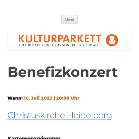
Zum
Inhalt
springen
Kulturparkett Rhein-Neckar
Kultur darf kein Luxus sein!
Menü
Benefizkonzert
Wann:
16. Juli 2023 | 20:00 Uhr
Christuskirche Heidelberg
Kartenreservierung: