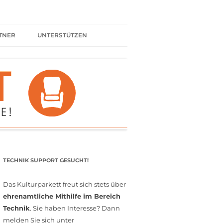
TNER
UNTERSTÜTZEN
ER BÜNDNIS
KULTURPARTNER WERDEN
SPENDEN
FÖRDERMITGLIED WERDEN
MITGLIEDSCHAFT
EHRENAMT
TECHNIK SUPPORT GESUCHT!
Das Kulturparkett freut sich stets über
ehrenamtliche Mithilfe im Bereich
Technik
. Sie haben Interesse? Dann
melden Sie sich unter