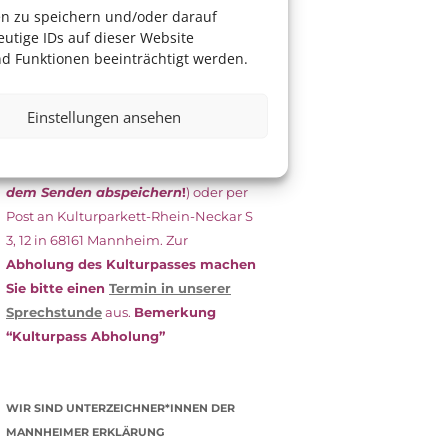
das Antragsformular aus und schicken
en zu speichern und/oder darauf
es
unterschrieben
zusammen mit
utige IDs auf dieser Website
dem
aktuellen
d Funktionen beeinträchtigt werden.
Leistungsbescheid
(Bürgergeld/
Grundsicherung, Wohngeld etc.)
an
Einstellungen ansehen
das Kulturparkett zurück: Per E-Mail
an
info@kulturparkett-rhein-
neckar.de
(wichtig: Dokument
vor
dem Senden abspeichern
!
) oder per
Post an Kulturparkett-Rhein-Neckar S
3, 12 in 68161 Mannheim. Zur
Abholung des Kulturpasses machen
Sie bitte einen
Termin in unserer
Sprechstunde
aus.
Bemerkung
“Kulturpass Abholung”
WIR SIND UNTERZEICHNER*INNEN DER
MANNHEIMER ERKLÄRUNG