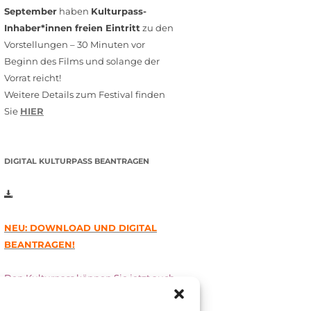
September
haben
Kulturpass-
Inhaber*innen freien Eintritt
zu den
Vorstellungen – 30 Minuten vor
Beginn des Films und solange der
Vorrat reicht!
Weitere Details zum Festival finden
Sie
HIER
DIGITAL KULTURPASS BEANTRAGEN
NEU: DOWNLOAD UND DIGITAL
BEANTRAGEN!
Den Kulturpass können Sie jetzt auch
digital beantragen. Dazu füllen Sie