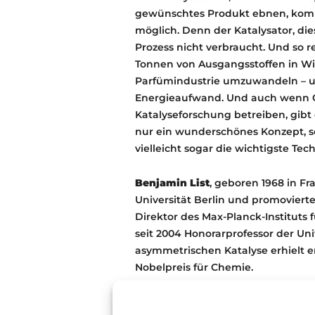
gewünschtes Produkt ebnen, komm
möglich. Denn der Katalysator, di
Prozess nicht verbraucht. Und so 
Tonnen von Ausgangsstoffen in Wir
Parfümindustrie umzuwandeln – 
Energieaufwand. Und auch wenn Ch
Katalyse­forschung betreiben, gibt 
nur ein wunderschönes Konzept, s
vielleicht sogar die wichtigste Tec
Benjamin List
, geboren 1968 in Fr
Universität Berlin und promovierte 
Direktor des Max-Planck-Instituts
seit 2004 Honorarprofessor der Univ
asymmetrischen Katalyse erhielt e
Nobelpreis für Chemie.
Für weitere Informationen:
Zu