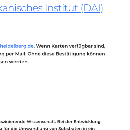
nisches Institut (DAI)
KONTAKT
KULTURPASS DIGITAL
BEANTRAGEN
TRANSPARENZ
IMPRESSUM
heidelberg.de
. Wenn Karten verfügbar sind,
g per Mail. Ohne diese Bestätigung können
ssen werden.
faszinierende Wissenschaft. Bei der Entwicklung
g für die Umwandlung von Substraten in ein