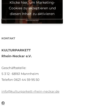
Klicke hier, um Marketing-
Cookies zu akzeptieren und
diesen Inhalt zu aktivieren
KONTAKT
KULTURPARKETT
Rhein-Neckar e.V.
Geschäftsstelle:
S 3 12 · 68161 Mannheim
Telefon 0621 44 59 95 50
info@kulturparkett-rhein-neckar.de