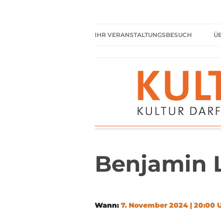
Zum
Inhalt
springen
Kultur darf kein Luxus sein!
Kulturparkett Rhe
IHR VERANSTALTUNGSBESUCH
Ü
AKTUELLE VERANSTALTUNGEN
HIER HABEN SIE IMMER
FREIEN EINTRITT
SHARED READING
REGELN FÜR KULTURPARKETT
GÄSTE
Benjamin L
Wann:
7. November 2024 | 20:00 