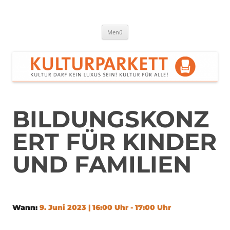
Zum
Inhalt
springen
Kulturparkett Rhein-Neckar
Kultur darf kein Luxus sein!
Menü
BILDUNGSKONZ
ERT FÜR KINDER
UND FAMILIEN
Wann:
9. Juni 2023 | 16:00 Uhr - 17:00 Uhr