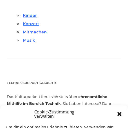
Kinder
Konzert
Mitmachen
Musik
TECHNIK SUPPORT GESUCHT!
Das Kulturparkett freut sich stets über
ehrenamtliche
Mithilfe im Bereich Technik
. Sie haben Interesse? Dann
melden Sie sich unter
info@kulturparkett-rhein-neckar.de
Cookie-Zustimmung
verwalten
Um dir ein optimales Erlebnis zu bieten, verwenden wir