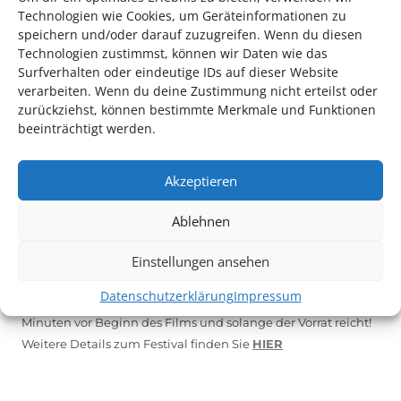
*KULTURTIPP SOMMERPAUSE: FESTIVAL DES DEUTSCHEN FILMS*
Technologien wie Cookies, um Geräteinformationen zu
speichern und/oder darauf zuzugreifen. Wenn du diesen
Technologien zustimmst, können wir Daten wie das
Surfverhalten oder eindeutige IDs auf dieser Website
verarbeiten. Wenn du deine Zustimmung nicht erteilst oder
zurückziehst, können bestimmte Merkmale und Funktionen
beeinträchtigt werden.
Akzeptieren
Ablehnen
Auch dieses Jahr findet wieder das
Festival des deutschen
Films
in Ludwigshafen statt.
Einstellungen ansehen
Vom 19. August bist zum 9. September
haben
Kulturpass-
Datenschutzerklärung
Impressum
Inhaber*innen freien Eintritt
zu den Vorstellungen – 30
Minuten vor Beginn des Films und solange der Vorrat reicht!
Weitere Details zum Festival finden Sie
HIER