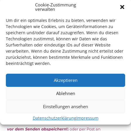
Vom 19. August bist zum 9. September
haben
Kulturpass-
Cookie-Zustimmung
verwalten
Inhaber*innen freien Eintritt
zu den Vorstellungen – 30
Minuten vor Beginn des Films und solange der Vorrat reicht!
Um dir ein optimales Erlebnis zu bieten, verwenden wir
Weitere Details zum Festival finden Sie
HIER
Technologien wie Cookies, um Geräteinformationen zu
speichern und/oder darauf zuzugreifen. Wenn du diesen
Technologien zustimmst, können wir Daten wie das
Surfverhalten oder eindeutige IDs auf dieser Website
DIGITAL KULTURPASS BEANTRAGEN
verarbeiten. Wenn du deine Zustimmung nicht erteilst oder
zurückziehst, können bestimmte Merkmale und Funktionen
beeinträchtigt werden.
NEU: DOWNLOAD UND DIGITAL BEANTRAGEN!
Akzeptieren
Den Kulturpass können Sie jetzt auch digital beantragen.
Ablehnen
Dazu füllen Sie das Antragsformular aus und schicken
es
unterschrieben
zusammen mit dem
aktuellen
Einstellungen ansehen
Leistungsbescheid
(Bürgergeld/ Grundsicherung,
Wohngeld etc.)
an das Kulturparkett zurück: Per E-Mail
Datenschutzerklärung
Impressum
an
info@kulturparkett-rhein-neckar.de
(wichtig: Dokument
vor dem Senden abspeichern
!
) oder per Post an