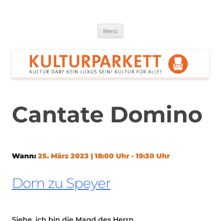
Zum
Inhalt
springen
Kulturparkett Rhein-Neckar
Kultur darf kein Luxus sein!
Menü
Cantate Domino
Wann:
25. März 2023 | 18:00 Uhr - 19:30 Uhr
Dom zu Speyer
Siehe, ich bin die Magd des Herrn