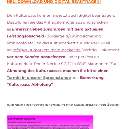
NEU: DOWNLOAD UND DIGITAL BEANTRAGEN!
Den Kulturpass können Sie jetzt auch digital beantragen.
Dazu füllen Sie das Antragsformular aus und schicken
es
unterschrieben
zusammen mit dem
aktuellen
Leistungsbescheid
(Bürgergeld/ Grundsicherung,
Wohngeld etc.)
an das Kulturparkett zurück: Per E-Mail
an
info@kulturparkett-rhein-neckar.de
(wichtig: Dokument
vor dem Senden abspeichern
!
) oder per Post an
Kulturparkett-Rhein-Neckar S 3, 12 in 68161 Mannheim. Zur
Abholung des Kulturpasses machen Sie bitte einen
Termin in unserer Sprechstunde
aus.
Bemerkung
“Kulturpass Abholung”
WIR SIND UNTERZEICHNER*INNEN DER MANNHEIMER ERKLÄRUNG