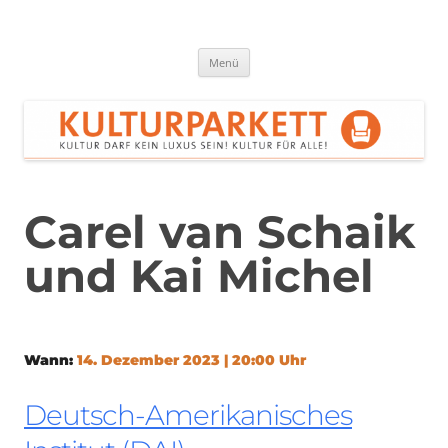
Zum
Inhalt
springen
Kulturparkett Rhein-Neckar
Kultur darf kein Luxus sein!
Menü
Carel van Schaik
und Kai Michel
Wann:
14. Dezember 2023 | 20:00 Uhr
Deutsch-Amerikanisches