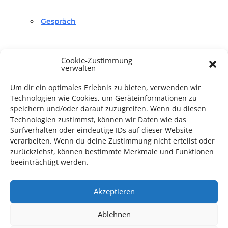
Gespräch
Cookie-Zustimmung
verwalten
Um dir ein optimales Erlebnis zu bieten, verwenden wir
Technologien wie Cookies, um Geräteinformationen zu
TECHNIK SUPPORT GESUCHT!
speichern und/oder darauf zuzugreifen. Wenn du diesen
Technologien zustimmst, können wir Daten wie das
Das Kulturparkett freut sich stets über
ehrenamtliche
Surfverhalten oder eindeutige IDs auf dieser Website
Mithilfe im Bereich Technik
. Sie haben Interesse? Dann
verarbeiten. Wenn du deine Zustimmung nicht erteilst oder
melden Sie sich unter
info@kulturparkett-rhein-neckar.de
zurückziehst, können bestimmte Merkmale und Funktionen
beeinträchtigt werden.
*KULTURTIPP SOMMERPAUSE: FESTIVAL DES DEUTSCHEN FILMS*
Akzeptieren
Ablehnen