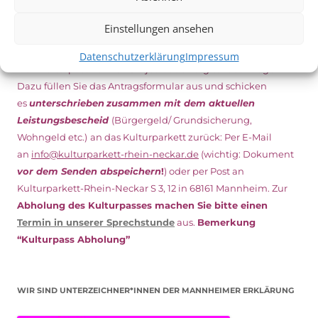
Einstellungen ansehen
NEU: DOWNLOAD UND DIGITAL BEANTRAGEN!
Datenschutzerklärung
Impressum
Den Kulturpass können Sie jetzt auch digital beantragen.
Dazu füllen Sie das Antragsformular aus und schicken
es
unterschrieben
zusammen mit dem
aktuellen
Leistungsbescheid
(Bürgergeld/ Grundsicherung,
Wohngeld etc.)
an das Kulturparkett zurück: Per E-Mail
an
info@kulturparkett-rhein-neckar.de
(wichtig: Dokument
vor dem Senden abspeichern
!
) oder per Post an
Kulturparkett-Rhein-Neckar S 3, 12 in 68161 Mannheim. Zur
Abholung des Kulturpasses machen Sie bitte einen
Termin in unserer Sprechstunde
aus.
Bemerkung
“Kulturpass Abholung”
WIR SIND UNTERZEICHNER*INNEN DER MANNHEIMER ERKLÄRUNG