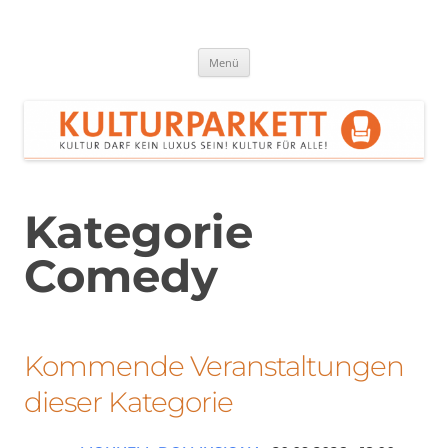
Zum
Inhalt
springen
Kulturparkett Rhein-Neckar
Kultur darf kein Luxus sein!
Menü
Kategorie
Comedy
Kommende Veranstaltungen
dieser Kategorie