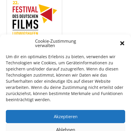
Cookie-Zustimmung
verwalten
Um dir ein optimales Erlebnis zu bieten, verwenden wir
Auch dieses Jahr findet wieder das
Festival des deutschen
Technologien wie Cookies, um Geräteinformationen zu
Films
in Ludwigshafen statt.
speichern und/oder darauf zuzugreifen. Wenn du diesen
Technologien zustimmst, können wir Daten wie das
Vom 19. August bist zum 9. September
haben
Kulturpass-
Surfverhalten oder eindeutige IDs auf dieser Website
Inhaber*innen freien Eintritt
zu den Vorstellungen – 30
verarbeiten. Wenn du deine Zustimmung nicht erteilst oder
Minuten vor Beginn des Films und solange der Vorrat reicht!
zurückziehst, können bestimmte Merkmale und Funktionen
Weitere Details zum Festival finden Sie
HIER
beeinträchtigt werden.
Akzeptieren
DIGITAL KULTURPASS BEANTRAGEN
Ablehnen