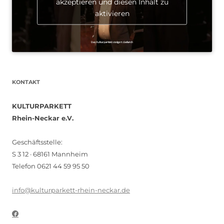
akzeptieren und diesen Inhalt zu
aktivieren
KONTAKT
KULTURPARKETT
Rhein-Neckar e.V.
Geschäftsstelle:
S 3 12 · 68161 Mannheim
Telefon 0621 44 59 95 50
info@kulturparkett-rhein-neckar.de