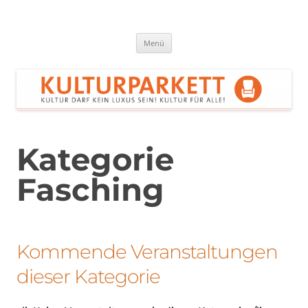
Zum
Inhalt
springen
Kulturparkett Rhein-Neckar
Kultur darf kein Luxus sein!
Menü
Kategorie
Fasching
Kommende Veranstaltungen
dieser Kategorie