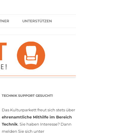
TNER
UNTERSTÜTZEN
ER BÜNDNIS
KULTURPARTNER WERDEN
SPENDEN
FÖRDERMITGLIED WERDEN
MITGLIEDSCHAFT
EHRENAMT
TECHNIK SUPPORT GESUCHT!
Das Kulturparkett freut sich stets über
ehrenamtliche Mithilfe im Bereich
Technik
. Sie haben Interesse? Dann
melden Sie sich unter