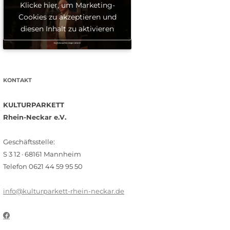
Klicke hier, um Marketing-
Cookies zu akzeptieren und
diesen Inhalt zu aktivieren
KONTAKT
KULTURPARKETT
Rhein-Neckar e.V.
Geschäftsstelle:
S 3 12 · 68161 Mannheim
Telefon 0621 44 59 95 50
info@kulturparkett-rhein-neckar.de