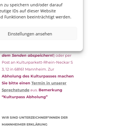
das Antragsformular aus und schicken
en zu speichern und/oder darauf
es
unterschrieben
zusammen mit
utige IDs auf dieser Website
dem
aktuellen
d Funktionen beeinträchtigt werden.
Leistungsbescheid
(Bürgergeld/
Grundsicherung, Wohngeld etc.)
an
Einstellungen ansehen
das Kulturparkett zurück: Per E-Mail
an
info@kulturparkett-rhein-
neckar.de
(wichtig: Dokument
vor
dem Senden abspeichern
!
) oder per
Post an Kulturparkett-Rhein-Neckar S
3, 12 in 68161 Mannheim. Zur
Abholung des Kulturpasses machen
Sie bitte einen
Termin in unserer
Sprechstunde
aus.
Bemerkung
“Kulturpass Abholung”
WIR SIND UNTERZEICHNER*INNEN DER
MANNHEIMER ERKLÄRUNG