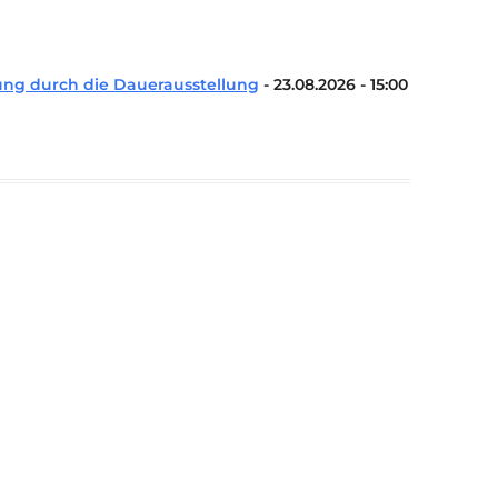
KONTAKT
KULTURPASS DIGITAL
BEANTRAGEN
ng durch die Dauerausstellung
- 23.08.2026 - 15:00
TRANSPARENZ
IMPRESSUM