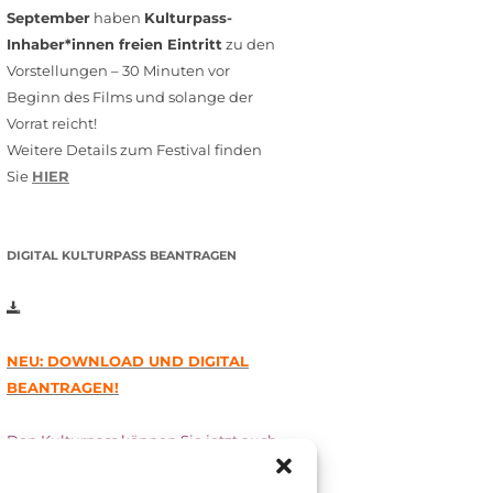
September
haben
Kulturpass-
Inhaber*innen freien Eintritt
zu den
Vorstellungen – 30 Minuten vor
Beginn des Films und solange der
Vorrat reicht!
Weitere Details zum Festival finden
Sie
HIER
DIGITAL KULTURPASS BEANTRAGEN
NEU: DOWNLOAD UND DIGITAL
BEANTRAGEN!
Den Kulturpass können Sie jetzt auch
digital beantragen. Dazu füllen Sie