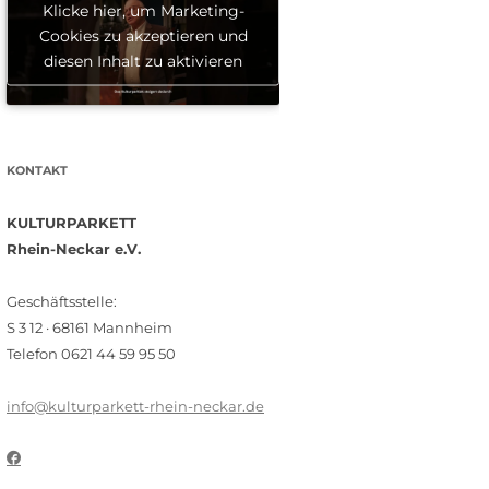
Klicke hier, um Marketing-
Cookies zu akzeptieren und
diesen Inhalt zu aktivieren
KONTAKT
KULTURPARKETT
Rhein-Neckar e.V.
Geschäftsstelle:
S 3 12 · 68161 Mannheim
Telefon 0621 44 59 95 50
info@kulturparkett-rhein-neckar.de