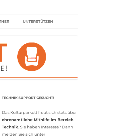
TNER
UNTERSTÜTZEN
ER BÜNDNIS
KULTURPARTNER WERDEN
SPENDEN
FÖRDERMITGLIED WERDEN
MITGLIEDSCHAFT
EHRENAMT
TECHNIK SUPPORT GESUCHT!
Das Kulturparkett freut sich stets über
ehrenamtliche Mithilfe im Bereich
Technik
. Sie haben Interesse? Dann
melden Sie sich unter