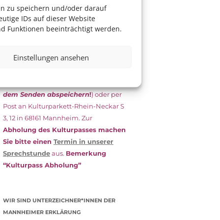
das Antragsformular aus und schicken
en zu speichern und/oder darauf
es
unterschrieben
zusammen mit
utige IDs auf dieser Website
dem
aktuellen
d Funktionen beeinträchtigt werden.
Leistungsbescheid
(Bürgergeld/
Grundsicherung, Wohngeld etc.)
an
Einstellungen ansehen
das Kulturparkett zurück: Per E-Mail
an
info@kulturparkett-rhein-
neckar.de
(wichtig: Dokument
vor
dem Senden abspeichern
!
) oder per
Post an Kulturparkett-Rhein-Neckar S
3, 12 in 68161 Mannheim. Zur
Abholung des Kulturpasses machen
Sie bitte einen
Termin in unserer
Sprechstunde
aus.
Bemerkung
“Kulturpass Abholung”
WIR SIND UNTERZEICHNER*INNEN DER
MANNHEIMER ERKLÄRUNG