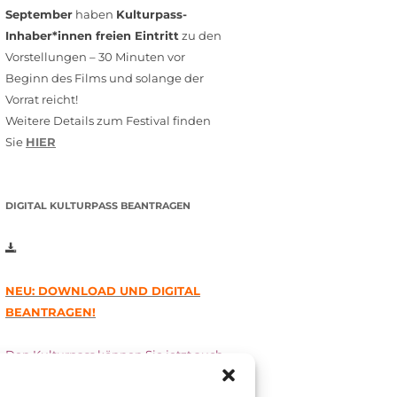
September
haben
Kulturpass-
Inhaber*innen freien Eintritt
zu den
Vorstellungen – 30 Minuten vor
Beginn des Films und solange der
Vorrat reicht!
Weitere Details zum Festival finden
Sie
HIER
DIGITAL KULTURPASS BEANTRAGEN
NEU: DOWNLOAD UND DIGITAL
BEANTRAGEN!
Den Kulturpass können Sie jetzt auch
digital beantragen. Dazu füllen Sie