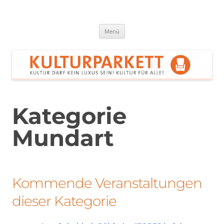
Zum
Inhalt
springen
Kulturparkett Rhein-Neckar
Kultur darf kein Luxus sein!
Menü
Kategorie
Mundart
Kommende Veranstaltungen
dieser Kategorie