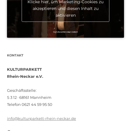
Klicke hier, um Marketing-Cookies zu
akzeptieren und diesen Inhalt zu
aktivieren
KONTAKT
KULTURPARKETT
Rhein-Neckar e.V.
Geschäftsstelle:
S 3 12 · 68161 Mannheim
Telefon 0621 44 59 95 50
info@kulturparkett-rhein-neckar.de