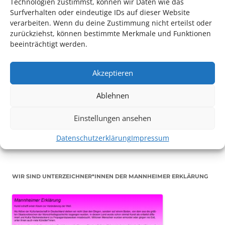
Technologien zustimmst, können wir Daten wie das
Surfverhalten oder eindeutige IDs auf dieser Website
Den Kulturpass können Sie jetzt auch digital beantragen.
verarbeiten. Wenn du deine Zustimmung nicht erteilst oder
Dazu füllen Sie das Antragsformular aus und schicken
zurückziehst, können bestimmte Merkmale und Funktionen
beeinträchtigt werden.
es
unterschrieben
zusammen mit dem
aktuellen
Leistungsbescheid
(Bürgergeld/ Grundsicherung,
Wohngeld etc.)
an das Kulturparkett zurück: Per E-Mail
Akzeptieren
an
info@kulturparkett-rhein-neckar.de
(wichtig: Dokument
vor dem Senden abspeichern
!
) oder per Post an
Ablehnen
Kulturparkett-Rhein-Neckar S 3, 12 in 68161 Mannheim. Zur
Abholung des Kulturpasses machen Sie bitte einen
Einstellungen ansehen
Termin in unserer Sprechstunde
aus.
Bemerkung
Datenschutzerklärung
Impressum
“Kulturpass Abholung”
WIR SIND UNTERZEICHNER*INNEN DER MANNHEIMER ERKLÄRUNG