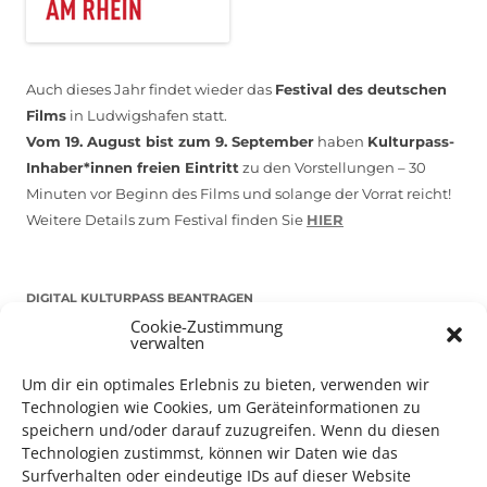
Auch dieses Jahr findet wieder das
Festival des deutschen
Films
in Ludwigshafen statt.
Vom 19. August bist zum 9. September
haben
Kulturpass-
Inhaber*innen freien Eintritt
zu den Vorstellungen – 30
Minuten vor Beginn des Films und solange der Vorrat reicht!
Weitere Details zum Festival finden Sie
HIER
DIGITAL KULTURPASS BEANTRAGEN
Cookie-Zustimmung
verwalten
Um dir ein optimales Erlebnis zu bieten, verwenden wir
NEU: DOWNLOAD UND DIGITAL BEANTRAGEN!
Technologien wie Cookies, um Geräteinformationen zu
speichern und/oder darauf zuzugreifen. Wenn du diesen
Technologien zustimmst, können wir Daten wie das
Den Kulturpass können Sie jetzt auch digital beantragen.
Surfverhalten oder eindeutige IDs auf dieser Website
Dazu füllen Sie das Antragsformular aus und schicken