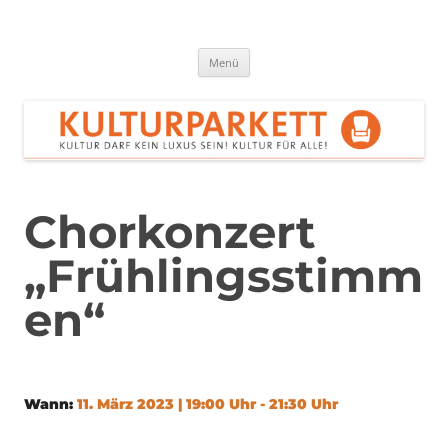
Zum
Inhalt
springen
Kulturparkett Rhein-Neckar
Kultur darf kein Luxus sein!
Menü
Chorkonzert
„Frühlingsstimm
en“
Wann:
11. März 2023 | 19:00 Uhr - 21:30 Uhr