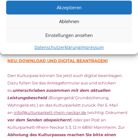
Minuten vor Beginn des Films und solange der Vorrat reicht!
Akzeptieren
Weitere Details zum Festival finden Sie
HIER
Ablehnen
DIGITAL KULTURPASS BEANTRAGEN
Einstellungen ansehen
Datenschutzerklärung
Impressum
NEU: DOWNLOAD UND DIGITAL BEANTRAGEN!
Den Kulturpass können Sie jetzt auch digital beantragen.
Dazu füllen Sie das Antragsformular aus und schicken
es
unterschrieben
zusammen mit dem
aktuellen
Leistungsbescheid
(Bürgergeld/ Grundsicherung,
Wohngeld etc.)
an das Kulturparkett zurück: Per E-Mail
an
info@kulturparkett-rhein-neckar.de
(wichtig: Dokument
vor dem Senden abspeichern
!
) oder per Post an
Kulturparkett-Rhein-Neckar S 3, 12 in 68161 Mannheim. Zur
Abholung des Kulturpasses machen Sie bitte einen