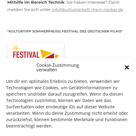
Mithilfe im Bereich Technik
. Sie haben Interesse? Dann
melden Sie sich unter
info@kulturparkett-rhein-neckar.de
*KULTURTIPP SOMMERPAUSE: FESTIVAL DES DEUTSCHEN FILMS*
Cookie-Zustimmung
verwalten
Um dir ein optimales Erlebnis zu bieten, verwenden wir
Technologien wie Cookies, um Geräteinformationen zu
speichern und/oder darauf zuzugreifen. Wenn du diesen
Technologien zustimmst, können wir Daten wie das
Surfverhalten oder eindeutige IDs auf dieser Website
Auch dieses Jahr findet wieder das
Festival des deutschen
verarbeiten. Wenn du deine Zustimmung nicht erteilst oder
Films
in Ludwigshafen statt.
zurückziehst, können bestimmte Merkmale und Funktionen
Vom 19. August bist zum 9. September
haben
Kulturpass-
beeinträchtigt werden.
Inhaber*innen freien Eintritt
zu den Vorstellungen – 30