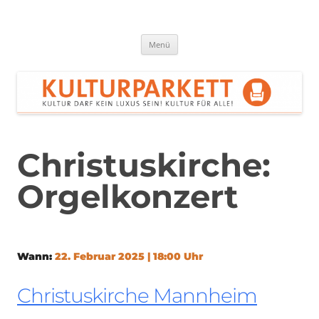
Zum
Inhalt
springen
Kulturparkett Rhein-Neckar
Kultur darf kein Luxus sein!
Menü
Christuskirche:
Orgelkonzert
Wann:
22. Februar 2025 | 18:00 Uhr
Christuskirche Mannheim