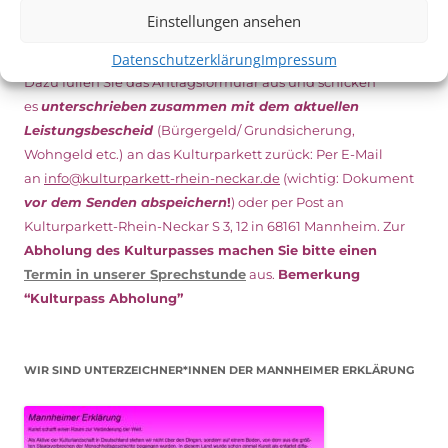
NEU: DOWNLOAD UND DIGITAL BEANTRAGEN!
Einstellungen ansehen
Den Kulturpass können Sie jetzt auch digital beantragen.
Datenschutzerklärung
Impressum
Dazu füllen Sie das Antragsformular aus und schicken
es
unterschrieben
zusammen mit dem
aktuellen
Leistungsbescheid
(Bürgergeld/ Grundsicherung,
Wohngeld etc.)
an das Kulturparkett zurück: Per E-Mail
an
info@kulturparkett-rhein-neckar.de
(wichtig: Dokument
vor dem Senden abspeichern
!
) oder per Post an
Kulturparkett-Rhein-Neckar S 3, 12 in 68161 Mannheim. Zur
Abholung des Kulturpasses machen Sie bitte einen
Termin in unserer Sprechstunde
aus.
Bemerkung
“Kulturpass Abholung”
WIR SIND UNTERZEICHNER*INNEN DER MANNHEIMER ERKLÄRUNG