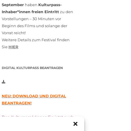
September
haben
Kulturpass-
Inhaber*innen freien Eintritt
zu den
Vorstellungen – 30 Minuten vor
Beginn des Films und solange der
Vorrat reicht!
Weitere Details zum Festival finden
Sie
HIER
DIGITAL KULTURPASS BEANTRAGEN
NEU: DOWNLOAD UND DIGITAL
BEANTRAGEN!
Den Kulturpass können Sie jetzt auch
digital beantragen. Dazu füllen Sie