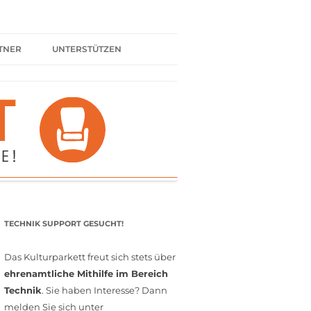
TNER
UNTERSTÜTZEN
ER BÜNDNIS
KULTURPARTNER WERDEN
SPENDEN
FÖRDERMITGLIED WERDEN
MITGLIEDSCHAFT
EHRENAMT
TECHNIK SUPPORT GESUCHT!
Das Kulturparkett freut sich stets über
ehrenamtliche Mithilfe im Bereich
Technik
. Sie haben Interesse? Dann
melden Sie sich unter