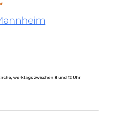
hr
KONTAKT
KULTURPASS DIGITAL
 Mannheim
BEANTRAGEN
TRANSPARENZ
IMPRESSUM
skirche, werktags zwischen 8 und 12 Uhr