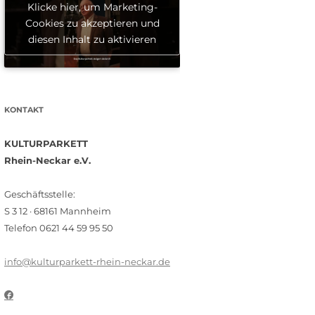
Klicke hier, um Marketing-
Cookies zu akzeptieren und
diesen Inhalt zu aktivieren
KONTAKT
KULTURPARKETT
Rhein-Neckar e.V.
Geschäftsstelle:
S 3 12 · 68161 Mannheim
Telefon 0621 44 59 95 50
info@kulturparkett-rhein-neckar.de