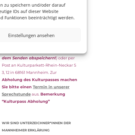
das Antragsformular aus und schicken
en zu speichern und/oder darauf
es
unterschrieben
zusammen mit
utige IDs auf dieser Website
dem
aktuellen
d Funktionen beeinträchtigt werden.
Leistungsbescheid
(Bürgergeld/
Grundsicherung, Wohngeld etc.)
an
Einstellungen ansehen
das Kulturparkett zurück: Per E-Mail
an
info@kulturparkett-rhein-
neckar.de
(wichtig: Dokument
vor
dem Senden abspeichern
!
) oder per
Post an Kulturparkett-Rhein-Neckar S
3, 12 in 68161 Mannheim. Zur
Abholung des Kulturpasses machen
Sie bitte einen
Termin in unserer
Sprechstunde
aus.
Bemerkung
“Kulturpass Abholung”
WIR SIND UNTERZEICHNER*INNEN DER
MANNHEIMER ERKLÄRUNG