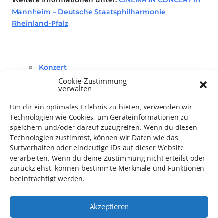
Mannheim – Deutsche Staatsphilharmonie
Rheinland-Pfalz
Konzert
Cookie-Zustimmung
verwalten
Um dir ein optimales Erlebnis zu bieten, verwenden wir
Technologien wie Cookies, um Geräteinformationen zu
speichern und/oder darauf zuzugreifen. Wenn du diesen
Technologien zustimmst, können wir Daten wie das
TECHNIK SUPPORT GESUCHT!
Surfverhalten oder eindeutige IDs auf dieser Website
verarbeiten. Wenn du deine Zustimmung nicht erteilst oder
Das Kulturparkett freut sich stets über
ehrenamtliche
zurückziehst, können bestimmte Merkmale und Funktionen
Mithilfe im Bereich Technik
. Sie haben Interesse? Dann
beeinträchtigt werden.
melden Sie sich unter
info@kulturparkett-rhein-neckar.de
Akzeptieren