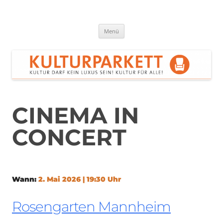
Zum
Inhalt
springen
Kulturparkett Rhein-Neckar
Kultur darf kein Luxus sein!
Menü
CINEMA IN
CONCERT
Wann:
2. Mai 2026 | 19:30 Uhr
Rosengarten Mannheim