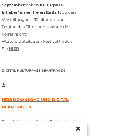
September
haben
Kulturpass-
Inhaber*innen freien Eintritt
zu den
Vorstellungen – 30 Minuten vor
Beginn des Films und solange der
Vorrat reicht!
Weitere Details zum Festival finden
Sie
HIER
DIGITAL KULTURPASS BEANTRAGEN
NEU: DOWNLOAD UND DIGITAL
BEANTRAGEN!
Den Kulturpass können Sie jetzt auch
digital beantragen. Dazu füllen Sie