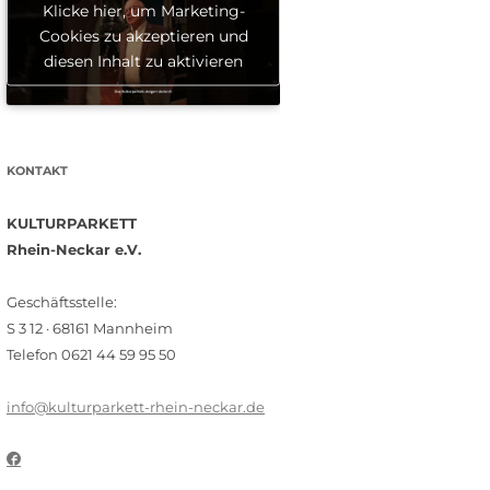
Klicke hier, um Marketing-
Cookies zu akzeptieren und
diesen Inhalt zu aktivieren
KONTAKT
KULTURPARKETT
Rhein-Neckar e.V.
Geschäftsstelle:
S 3 12 · 68161 Mannheim
Telefon 0621 44 59 95 50
info@kulturparkett-rhein-neckar.de