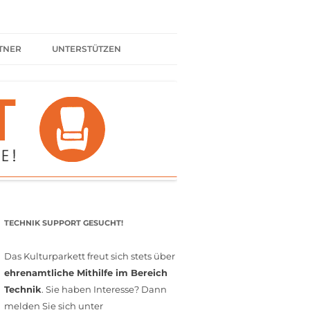
TNER
UNTERSTÜTZEN
ER BÜNDNIS
KULTURPARTNER WERDEN
SPENDEN
FÖRDERMITGLIED WERDEN
MITGLIEDSCHAFT
EHRENAMT
TECHNIK SUPPORT GESUCHT!
Das Kulturparkett freut sich stets über
ehrenamtliche Mithilfe im Bereich
Technik
. Sie haben Interesse? Dann
melden Sie sich unter