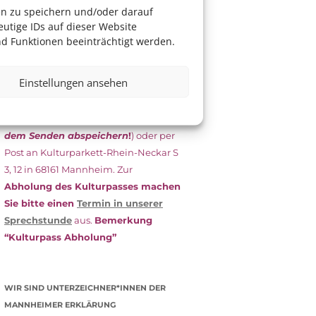
das Antragsformular aus und schicken
en zu speichern und/oder darauf
es
unterschrieben
zusammen mit
utige IDs auf dieser Website
dem
aktuellen
d Funktionen beeinträchtigt werden.
Leistungsbescheid
(Bürgergeld/
Grundsicherung, Wohngeld etc.)
an
Einstellungen ansehen
das Kulturparkett zurück: Per E-Mail
an
info@kulturparkett-rhein-
neckar.de
(wichtig: Dokument
vor
dem Senden abspeichern
!
) oder per
Post an Kulturparkett-Rhein-Neckar S
3, 12 in 68161 Mannheim. Zur
Abholung des Kulturpasses machen
Sie bitte einen
Termin in unserer
Sprechstunde
aus.
Bemerkung
“Kulturpass Abholung”
WIR SIND UNTERZEICHNER*INNEN DER
MANNHEIMER ERKLÄRUNG