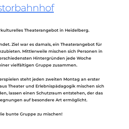
storbahnhof
KONTAKT
KULTURPASS DIGITAL
BEANTRAGEN
TRANSPARENZ
rkulturelles Theaterangebot in Heidelberg.
IMPRESSUM
ndet. Ziel war es damals, ein Theaterangebot für
nzubieten. Mittlerweile mischen sich Personen in
verschiedensten Hintergründen jede Woche
iner vielfältigen Gruppe zusammen.
spielen steht jeden zweiten Montag an erster
 aus Theater und Erlebnispädagogik mischen sich
n, lassen einen Schutzraum entstehen, der das
egnungen auf besondere Art ermöglicht.
 die bunte Gruppe zu mischen!