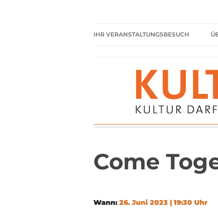
Zum
Inhalt
springen
Kultur darf kein Luxus sein!
Kulturparkett Rhe
IHR VERANSTALTUNGSBESUCH
Ü
AKTUELLE VERANSTALTUNGEN
HIER HABEN SIE IMMER
FREIEN EINTRITT
SHARED READING
REGELN FÜR KULTURPARKETT
GÄSTE
Come Toge
Wann:
26. Juni 2023 | 19:30 Uhr