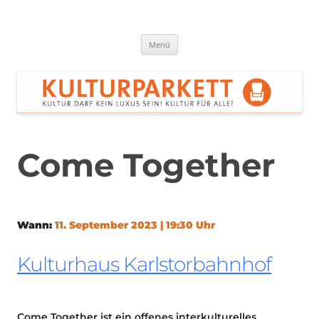
Zum
Inhalt
springen
Kulturparkett Rhein-Neckar
Kultur darf kein Luxus sein!
Menü
Come Together
Wann:
11. September 2023 | 19:30 Uhr
Kulturhaus Karlstorbahnhof
Come Together ist ein offenes interkulturelles