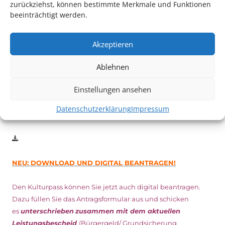
zurückziehst, können bestimmte Merkmale und Funktionen
beeinträchtigt werden.
Auch dieses Jahr findet wieder das
Festival des deutschen
Films
in Ludwigshafen statt.
Vom 19. August bist zum 9. September
haben
Kulturpass-
Akzeptieren
Inhaber*innen freien Eintritt
zu den Vorstellungen – 30
Ablehnen
Minuten vor Beginn des Films und solange der Vorrat reicht!
Weitere Details zum Festival finden Sie
HIER
Einstellungen ansehen
Datenschutzerklärung
Impressum
DIGITAL KULTURPASS BEANTRAGEN
NEU: DOWNLOAD UND DIGITAL BEANTRAGEN!
Den Kulturpass können Sie jetzt auch digital beantragen.
Dazu füllen Sie das Antragsformular aus und schicken
es
unterschrieben
zusammen mit dem
aktuellen
Leistungsbescheid
(Bürgergeld/ Grundsicherung,