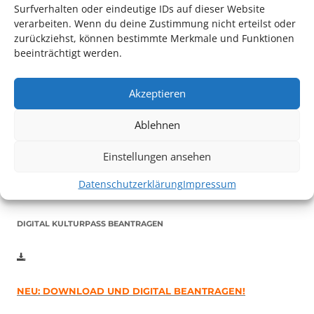
Surfverhalten oder eindeutige IDs auf dieser Website
verarbeiten. Wenn du deine Zustimmung nicht erteilst oder
zurückziehst, können bestimmte Merkmale und Funktionen
beeinträchtigt werden.
Auch dieses Jahr findet wieder das
Festival des deutschen
Akzeptieren
Films
in Ludwigshafen statt.
Vom 19. August bist zum 9. September
haben
Kulturpass-
Ablehnen
Inhaber*innen freien Eintritt
zu den Vorstellungen – 30
Einstellungen ansehen
Minuten vor Beginn des Films und solange der Vorrat reicht!
Weitere Details zum Festival finden Sie
HIER
Datenschutzerklärung
Impressum
DIGITAL KULTURPASS BEANTRAGEN
NEU: DOWNLOAD UND DIGITAL BEANTRAGEN!