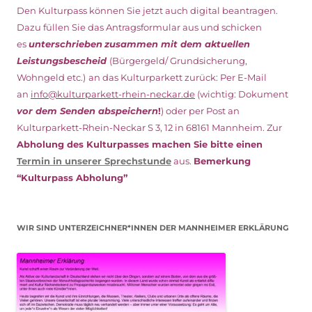
Den Kulturpass können Sie jetzt auch digital beantragen.
Dazu füllen Sie das Antragsformular aus und schicken
es
unterschrieben
zusammen mit dem
aktuellen
Leistungsbescheid
(Bürgergeld/ Grundsicherung,
Wohngeld etc.)
an das Kulturparkett zurück: Per E-Mail
an
info@kulturparkett-rhein-neckar.de
(wichtig: Dokument
vor dem Senden abspeichern
!
) oder per Post an
Kulturparkett-Rhein-Neckar S 3, 12 in 68161 Mannheim. Zur
Abholung des Kulturpasses machen Sie bitte einen
Termin in unserer Sprechstunde
aus.
Bemerkung
“Kulturpass Abholung”
WIR SIND UNTERZEICHNER*INNEN DER MANNHEIMER ERKLÄRUNG