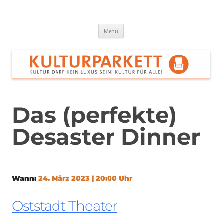
Zum
Inhalt
springen
Kulturparkett Rhein-Neckar
Kultur darf kein Luxus sein!
Menü
Das (perfekte)
Desaster Dinner
Wann:
24. März 2023 | 20:00 Uhr
Oststadt Theater