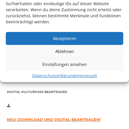
Surfverhalten oder eindeutige IDs auf dieser Website
verarbeiten. Wenn du deine Zustimmung nicht erteilst oder
zurückziehst, können bestimmte Merkmale und Funktionen
beeinträchtigt werden.
Auch dieses Jahr findet wieder das
Festival des deutschen
Akzeptieren
Films
in Ludwigshafen statt.
Vom 19. August bist zum 9. September
haben
Kulturpass-
Ablehnen
Inhaber*innen freien Eintritt
zu den Vorstellungen – 30
Einstellungen ansehen
Minuten vor Beginn des Films und solange der Vorrat reicht!
Weitere Details zum Festival finden Sie
HIER
Datenschutzerklärung
Impressum
DIGITAL KULTURPASS BEANTRAGEN
NEU: DOWNLOAD UND DIGITAL BEANTRAGEN!