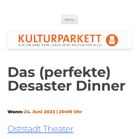
Zum
Inhalt
springen
Kulturparkett Rhein-Neckar
Kultur darf kein Luxus sein!
Menü
Das (perfekte)
Desaster Dinner
Wann:
24. Juni 2023 | 20:00 Uhr
Oststadt Theater