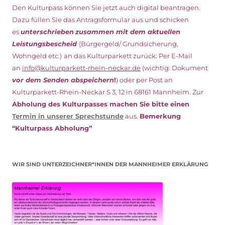
Den Kulturpass können Sie jetzt auch digital beantragen.
Dazu füllen Sie das Antragsformular aus und schicken
es
unterschrieben
zusammen mit dem
aktuellen
Leistungsbescheid
(Bürgergeld/ Grundsicherung,
Wohngeld etc.)
an das Kulturparkett zurück: Per E-Mail
an
info@kulturparkett-rhein-neckar.de
(wichtig: Dokument
vor dem Senden abspeichern
!
) oder per Post an
Kulturparkett-Rhein-Neckar S 3, 12 in 68161 Mannheim. Zur
Abholung des Kulturpasses machen Sie bitte einen
Termin in unserer Sprechstunde
aus.
Bemerkung
“Kulturpass Abholung”
WIR SIND UNTERZEICHNER*INNEN DER MANNHEIMER ERKLÄRUNG