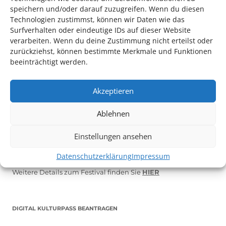
speichern und/oder darauf zuzugreifen. Wenn du diesen
Technologien zustimmst, können wir Daten wie das
Surfverhalten oder eindeutige IDs auf dieser Website
verarbeiten. Wenn du deine Zustimmung nicht erteilst oder
zurückziehst, können bestimmte Merkmale und Funktionen
beeinträchtigt werden.
Akzeptieren
Auch dieses Jahr findet wieder das
Festival des deutschen
Ablehnen
Films
in Ludwigshafen statt.
Einstellungen ansehen
Vom 19. August bist zum 9. September
haben
Kulturpass-
Inhaber*innen freien Eintritt
zu den Vorstellungen – 30
Datenschutzerklärung
Impressum
Minuten vor Beginn des Films und solange der Vorrat reicht!
Weitere Details zum Festival finden Sie
HIER
DIGITAL KULTURPASS BEANTRAGEN