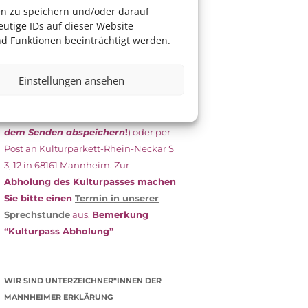
das Antragsformular aus und schicken
en zu speichern und/oder darauf
es
unterschrieben
zusammen mit
utige IDs auf dieser Website
dem
aktuellen
d Funktionen beeinträchtigt werden.
Leistungsbescheid
(Bürgergeld/
Grundsicherung, Wohngeld etc.)
an
Einstellungen ansehen
das Kulturparkett zurück: Per E-Mail
an
info@kulturparkett-rhein-
neckar.de
(wichtig: Dokument
vor
dem Senden abspeichern
!
) oder per
Post an Kulturparkett-Rhein-Neckar S
3, 12 in 68161 Mannheim. Zur
Abholung des Kulturpasses machen
Sie bitte einen
Termin in unserer
Sprechstunde
aus.
Bemerkung
“Kulturpass Abholung”
WIR SIND UNTERZEICHNER*INNEN DER
MANNHEIMER ERKLÄRUNG