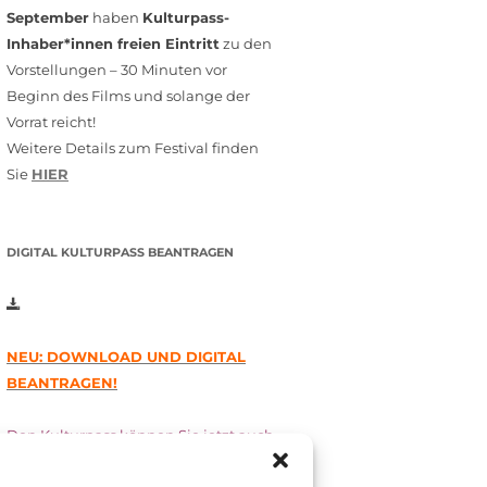
September
haben
Kulturpass-
Inhaber*innen freien Eintritt
zu den
Vorstellungen – 30 Minuten vor
Beginn des Films und solange der
Vorrat reicht!
Weitere Details zum Festival finden
Sie
HIER
DIGITAL KULTURPASS BEANTRAGEN
NEU: DOWNLOAD UND DIGITAL
BEANTRAGEN!
Den Kulturpass können Sie jetzt auch
digital beantragen. Dazu füllen Sie