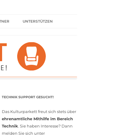
TNER
UNTERSTÜTZEN
ER BÜNDNIS
KULTURPARTNER WERDEN
SPENDEN
FÖRDERMITGLIED WERDEN
MITGLIEDSCHAFT
EHRENAMT
TECHNIK SUPPORT GESUCHT!
Das Kulturparkett freut sich stets über
ehrenamtliche Mithilfe im Bereich
Technik
. Sie haben Interesse? Dann
melden Sie sich unter