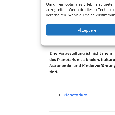
Mit einer live moderierten Einlei
Um dir ein optimales Erlebnis zu biet
Verwendung des Sternenprojektor
zuzugreifen. Wenn du diesen Technolog
verarbeiten. Wenn du deine Zustimmung
Für Erwachsene und Kinder ab ca. 10
Dauer: ca. 50 Minuten
Akzeptieren
Kartenreservierung
Eine Vorbestellung ist nicht mehr 
des Planetariums abholen. Kultur
Astronomie- und Kindervorführu
sind.
Planetarium