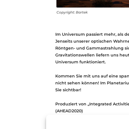
Copyright: Bartek
Im Universum passiert mehr, als 
Jenseits unserer optischen Wahr
Röntgen- und Gammastrahlung sic
Gravitationswellen liefern uns he
Universum funktioniert.
Kommen Sie mit uns auf eine spann
nicht sehen können! Im Planetari
Sie sichtbar!
Produziert von „Integrated Activit
(AHEAD2020)
Regie: Theofanis Matsopoulos