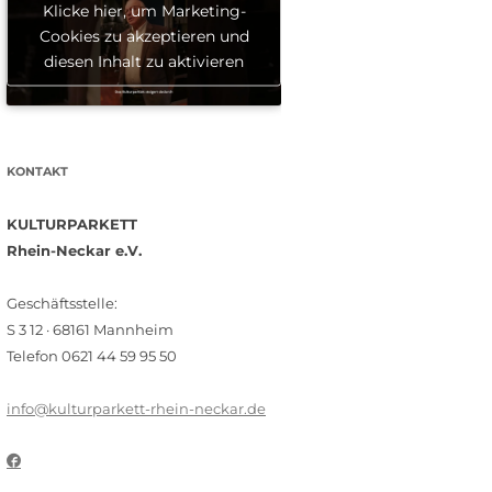
Klicke hier, um Marketing-
Cookies zu akzeptieren und
diesen Inhalt zu aktivieren
KONTAKT
KULTURPARKETT
Rhein-Neckar e.V.
Geschäftsstelle:
S 3 12 · 68161 Mannheim
Telefon 0621 44 59 95 50
info@kulturparkett-rhein-neckar.de