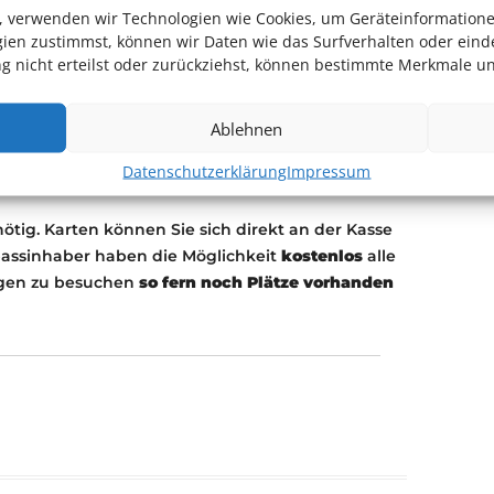
tung zum aktuellen Nachthimmel unter
en, verwenden wir Technologien wie Cookies, um Geräteinformation
s
ien zustimmst, können wir Daten wie das Surfverhalten oder einde
 nicht erteilst oder zurückziehst, können bestimmte Merkmale un
 Jahre
Ablehnen
Datenschutzerklärung
Impressum
nötig. Karten können Sie sich direkt an der Kasse
passinhaber haben die Möglichkeit
kostenlos
alle
ngen zu besuchen
so fern noch Plätze vorhanden