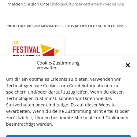
melden Sie sich unter
info@kulturparkett-rhein-neckar.de
*KULTURTIPP SOMMERPAUSE: FESTIVAL DES DEUTSCHEN FILMS*
Cookie-Zustimmung
verwalten
Um dir ein optimales Erlebnis zu bieten, verwenden wir
Technologien wie Cookies, um Geräteinformationen zu
speichern und/oder darauf zuzugreifen. Wenn du diesen
Technologien zustimmst, können wir Daten wie das
Auch dieses Jahr findet wieder das
Festival des deutschen
Surfverhalten oder eindeutige IDs auf dieser Website
verarbeiten. Wenn du deine Zustimmung nicht erteilst oder
Films
in Ludwigshafen statt.
zurückziehst, können bestimmte Merkmale und Funktionen
Vom 19. August bist zum 9. September
haben
Kulturpass-
beeinträchtigt werden.
Inhaber*innen freien Eintritt
zu den Vorstellungen – 30
Minuten vor Beginn des Films und solange der Vorrat reicht!