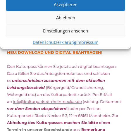
Weitere Details zum Festival finden Sie
HIER
Akzeptieren
Ablehnen
DIGITAL KULTURPASS BEANTRAGEN
Einstellungen ansehen
Datenschutzerklärung
Impressum
NEU: DOWNLOAD UND DIGITAL BEANTRAGEN!
Den Kulturpass können Sie jetzt auch digital beantragen.
Dazu füllen Sie das Antragsformular aus und schicken
es
unterschrieben
zusammen mit dem
aktuellen
Leistungsbescheid
(Bürgergeld/ Grundsicherung,
Wohngeld etc.)
an das Kulturparkett zurück: Per E-Mail
an
info@kulturparkett-rhein-neckar.de
(wichtig: Dokument
vor dem Senden abspeichern
!
) oder per Post an
Kulturparkett-Rhein-Neckar S 3, 12 in 68161 Mannheim. Zur
Abholung des Kulturpasses machen Sie bitte einen
Termin in unserer Sprechstunde
aus.
Bemerkung