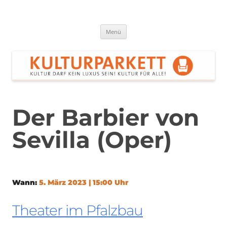
Zum
Inhalt
springen
Kulturparkett Rhein-Neckar
Kultur darf kein Luxus sein!
Menü
Der Barbier von
Sevilla (Oper)
Wann:
5. März 2023 | 15:00 Uhr
Theater im Pfalzbau