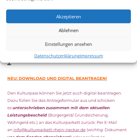
Vom 19. August bist zum 9. September
haben
Kulturpass-
Inhaber*innen freien Eintritt
zu den Vorstellungen – 30
Akzeptieren
Minuten vor Beginn des Films und solange der Vorrat reicht!
Weitere Details zum Festival finden Sie
HIER
Ablehnen
Einstellungen ansehen
DIGITAL KULTURPASS BEANTRAGEN
Datenschutzerklärung
Impressum
NEU: DOWNLOAD UND DIGITAL BEANTRAGEN!
Den Kulturpass können Sie jetzt auch digital beantragen.
Dazu füllen Sie das Antragsformular aus und schicken
es
unterschrieben
zusammen mit dem
aktuellen
Leistungsbescheid
(Bürgergeld/ Grundsicherung,
Wohngeld etc.)
an das Kulturparkett zurück: Per E-Mail
an
info@kulturparkett-rhein-neckar.de
(wichtig: Dokument
vor dem Senden abspeichern
!
) oder per Post an