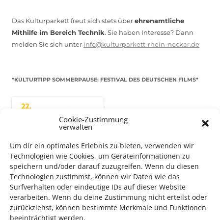
Das Kulturparkett freut sich stets über
ehrenamtliche
Mithilfe im Bereich Technik
. Sie haben Interesse? Dann
melden Sie sich unter
info@kulturparkett-rhein-neckar.de
*KULTURTIPP SOMMERPAUSE: FESTIVAL DES DEUTSCHEN FILMS*
Cookie-Zustimmung
verwalten
Um dir ein optimales Erlebnis zu bieten, verwenden wir
Technologien wie Cookies, um Geräteinformationen zu
speichern und/oder darauf zuzugreifen. Wenn du diesen
Technologien zustimmst, können wir Daten wie das
Surfverhalten oder eindeutige IDs auf dieser Website
verarbeiten. Wenn du deine Zustimmung nicht erteilst oder
Auch dieses Jahr findet wieder das
Festival des deutschen
zurückziehst, können bestimmte Merkmale und Funktionen
Films
in Ludwigshafen statt.
beeinträchtigt werden.