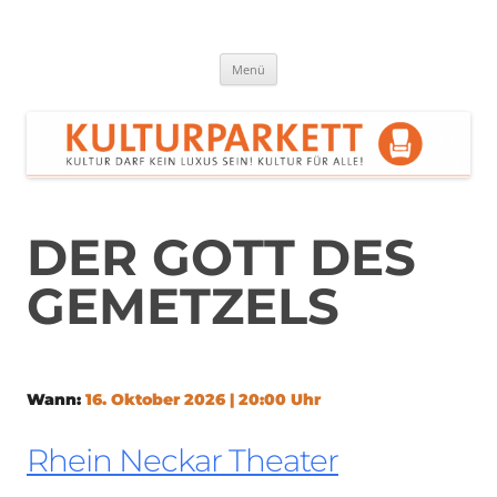
Zum
Inhalt
springen
Kulturparkett Rhein-Neckar
Kultur darf kein Luxus sein!
Menü
DER GOTT DES
GEMETZELS
Wann:
16. Oktober 2026 | 20:00 Uhr
Rhein Neckar Theater