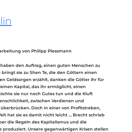
KONTAKT
KULTURPASS DIGITAL
lin
BEANTRAGEN
TRANSPARENZ
IMPRESSUM
earbeitung von Philipp Plessmann
e haben den Auftrag, einen guten Menschen zu
bringt sie zu Shen Te, die den Göttern einen
hren Geldsorgen erzählt, danken die Götter ihr für
einen Kapital, das ihr ermöglicht, einen
öchte sie nur noch Gutes tun und die Kluft
enschlichkeit, zwischen Verdienen und
erbrücken. Doch in einer von Profitstreben,
t hat sie es damit nicht leicht … Brecht schrieb
ber die Regeln des Kapitalismus und die
e produziert. Unsere gegenwärtigen Krisen stellen