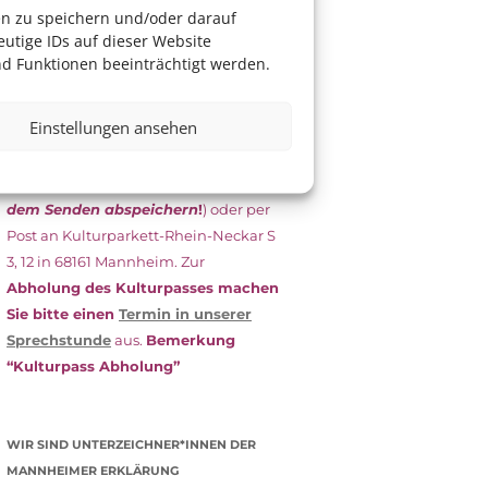
das Antragsformular aus und schicken
en zu speichern und/oder darauf
es
unterschrieben
zusammen mit
utige IDs auf dieser Website
dem
aktuellen
d Funktionen beeinträchtigt werden.
Leistungsbescheid
(Bürgergeld/
Grundsicherung, Wohngeld etc.)
an
Einstellungen ansehen
das Kulturparkett zurück: Per E-Mail
an
info@kulturparkett-rhein-
neckar.de
(wichtig: Dokument
vor
dem Senden abspeichern
!
) oder per
Post an Kulturparkett-Rhein-Neckar S
3, 12 in 68161 Mannheim. Zur
Abholung des Kulturpasses machen
Sie bitte einen
Termin in unserer
Sprechstunde
aus.
Bemerkung
“Kulturpass Abholung”
WIR SIND UNTERZEICHNER*INNEN DER
MANNHEIMER ERKLÄRUNG