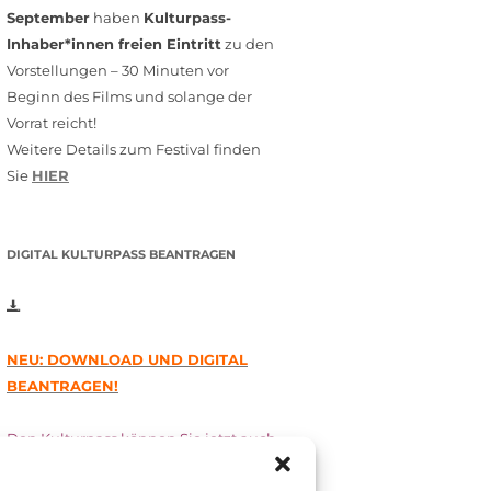
September
haben
Kulturpass-
Inhaber*innen freien Eintritt
zu den
Vorstellungen – 30 Minuten vor
Beginn des Films und solange der
Vorrat reicht!
Weitere Details zum Festival finden
Sie
HIER
DIGITAL KULTURPASS BEANTRAGEN
NEU: DOWNLOAD UND DIGITAL
BEANTRAGEN!
Den Kulturpass können Sie jetzt auch
digital beantragen. Dazu füllen Sie