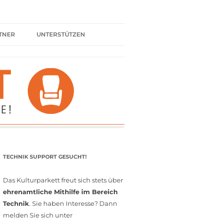
TNER
UNTERSTÜTZEN
ER BÜNDNIS
KULTURPARTNER WERDEN
SPENDEN
FÖRDERMITGLIED WERDEN
MITGLIEDSCHAFT
EHRENAMT
TECHNIK SUPPORT GESUCHT!
Das Kulturparkett freut sich stets über
ehrenamtliche Mithilfe im Bereich
Technik
. Sie haben Interesse? Dann
melden Sie sich unter