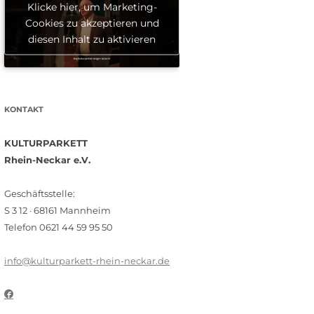
Klicke hier, um Marketing-
Cookies zu akzeptieren und
diesen Inhalt zu aktivieren
KONTAKT
KULTURPARKETT
Rhein-Neckar e.V.
Geschäftsstelle:
S 3 12 · 68161 Mannheim
Telefon 0621 44 59 95 50
info@kulturparkett-rhein-neckar.de