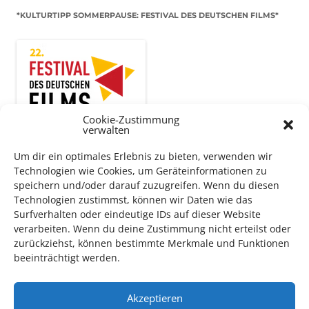
*KULTURTIPP SOMMERPAUSE: FESTIVAL DES DEUTSCHEN FILMS*
Cookie-Zustimmung
verwalten
Um dir ein optimales Erlebnis zu bieten, verwenden wir
Technologien wie Cookies, um Geräteinformationen zu
speichern und/oder darauf zuzugreifen. Wenn du diesen
Auch dieses Jahr findet wieder das
Festival des deutschen
Technologien zustimmst, können wir Daten wie das
Films
in Ludwigshafen statt.
Surfverhalten oder eindeutige IDs auf dieser Website
Vom 19. August bist zum 9. September
haben
Kulturpass-
verarbeiten. Wenn du deine Zustimmung nicht erteilst oder
Inhaber*innen freien Eintritt
zu den Vorstellungen – 30
zurückziehst, können bestimmte Merkmale und Funktionen
Minuten vor Beginn des Films und solange der Vorrat reicht!
beeinträchtigt werden.
Weitere Details zum Festival finden Sie
HIER
Akzeptieren