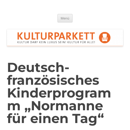
Zum
Inhalt
springen
Kulturparkett Rhein-Neckar
Kultur darf kein Luxus sein!
Menü
Deutsch-
französisches
Kinderprogram
m „Normanne
für einen Tag“