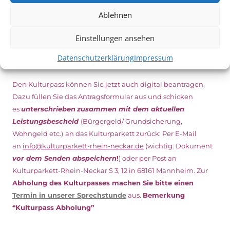
DIGITAL KULTURPASS BEANTRAGEN
Ablehnen
Einstellungen ansehen
Datenschutzerklärung
Impressum
NEU: DOWNLOAD UND DIGITAL BEANTRAGEN!
Den Kulturpass können Sie jetzt auch digital beantragen.
Dazu füllen Sie das Antragsformular aus und schicken
es
unterschrieben
zusammen mit dem
aktuellen
Leistungsbescheid
(Bürgergeld/ Grundsicherung,
Wohngeld etc.)
an das Kulturparkett zurück: Per E-Mail
an
info@kulturparkett-rhein-neckar.de
(wichtig: Dokument
vor dem Senden abspeichern
!
) oder per Post an
Kulturparkett-Rhein-Neckar S 3, 12 in 68161 Mannheim. Zur
Abholung des Kulturpasses machen Sie bitte einen
Termin in unserer Sprechstunde
aus.
Bemerkung
“Kulturpass Abholung”