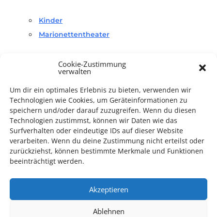
Kinder
Marionettentheater
Cookie-Zustimmung
verwalten
Um dir ein optimales Erlebnis zu bieten, verwenden wir
Technologien wie Cookies, um Geräteinformationen zu
TECHNIK SUPPORT GESUCHT!
speichern und/oder darauf zuzugreifen. Wenn du diesen
Technologien zustimmst, können wir Daten wie das
Das Kulturparkett freut sich stets über
ehrenamtliche
Surfverhalten oder eindeutige IDs auf dieser Website
verarbeiten. Wenn du deine Zustimmung nicht erteilst oder
Mithilfe im Bereich Technik
. Sie haben Interesse? Dann
zurückziehst, können bestimmte Merkmale und Funktionen
melden Sie sich unter
info@kulturparkett-rhein-neckar.de
beeinträchtigt werden.
Akzeptieren
*KULTURTIPP SOMMERPAUSE: FESTIVAL DES DEUTSCHEN FILMS*
Ablehnen