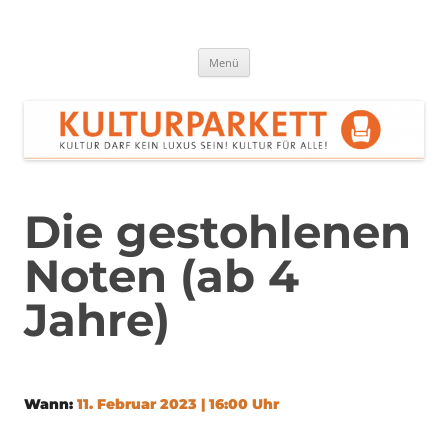
Zum
Inhalt
springen
Kulturparkett Rhein-Neckar
Kultur darf kein Luxus sein!
Menü
Die gestohlenen
Noten (ab 4
Jahre)
Wann:
11. Februar 2023 | 16:00 Uhr