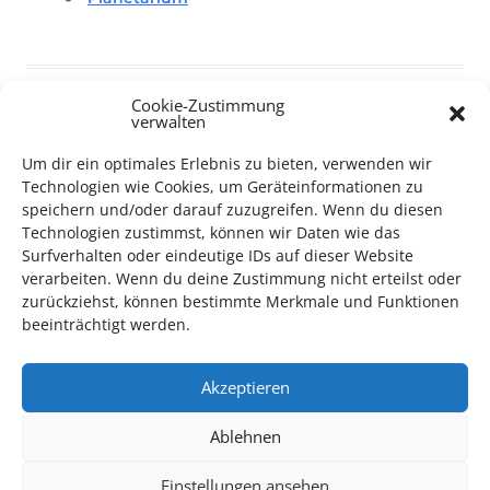
Cookie-Zustimmung
verwalten
Um dir ein optimales Erlebnis zu bieten, verwenden wir
TECHNIK SUPPORT GESUCHT!
Technologien wie Cookies, um Geräteinformationen zu
speichern und/oder darauf zuzugreifen. Wenn du diesen
Das Kulturparkett freut sich stets über
ehrenamtliche
Technologien zustimmst, können wir Daten wie das
Mithilfe im Bereich Technik
. Sie haben Interesse? Dann
Surfverhalten oder eindeutige IDs auf dieser Website
melden Sie sich unter
info@kulturparkett-rhein-neckar.de
verarbeiten. Wenn du deine Zustimmung nicht erteilst oder
zurückziehst, können bestimmte Merkmale und Funktionen
beeinträchtigt werden.
*KULTURTIPP SOMMERPAUSE: FESTIVAL DES DEUTSCHEN FILMS*
Akzeptieren
Ablehnen
Einstellungen ansehen