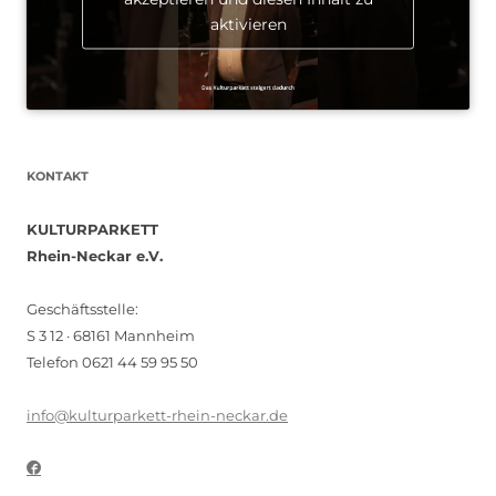
aktivieren
KONTAKT
KULTURPARKETT
Rhein-Neckar e.V.
Geschäftsstelle:
S 3 12 · 68161 Mannheim
Telefon 0621 44 59 95 50
info@kulturparkett-rhein-neckar.de