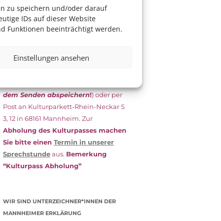
das Antragsformular aus und schicken
en zu speichern und/oder darauf
es
unterschrieben
zusammen mit
utige IDs auf dieser Website
dem
aktuellen
d Funktionen beeinträchtigt werden.
Leistungsbescheid
(Bürgergeld/
Grundsicherung, Wohngeld etc.)
an
Einstellungen ansehen
das Kulturparkett zurück: Per E-Mail
an
info@kulturparkett-rhein-
neckar.de
(wichtig: Dokument
vor
dem Senden abspeichern
!
) oder per
Post an Kulturparkett-Rhein-Neckar S
3, 12 in 68161 Mannheim. Zur
Abholung des Kulturpasses machen
Sie bitte einen
Termin in unserer
Sprechstunde
aus.
Bemerkung
“Kulturpass Abholung”
WIR SIND UNTERZEICHNER*INNEN DER
MANNHEIMER ERKLÄRUNG