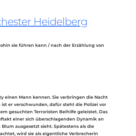
KONTAKT
KULTURPASS DIGITAL
hester Heidelberg
BEANTRAGEN
TRANSPARENZ
IMPRESSUM
ohin sie führen kann / nach der Erzählung von
arty einen Mann kennen. Sie verbringen die Nacht
st er verschwunden, dafür steht die Polizei vor
nem gesuchten Terroristen Beihilfe geleistet. Das
uftakt einer sich überschlagenden Dynamik an
a Blum ausgesetzt sieht. Spätestens als die
achtet, wird sie als eigentliche Verbrecherin