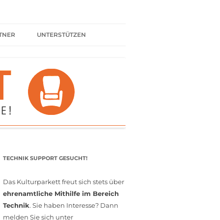
TNER
UNTERSTÜTZEN
ER BÜNDNIS
KULTURPARTNER WERDEN
SPENDEN
FÖRDERMITGLIED WERDEN
MITGLIEDSCHAFT
EHRENAMT
TECHNIK SUPPORT GESUCHT!
Das Kulturparkett freut sich stets über
ehrenamtliche Mithilfe im Bereich
Technik
. Sie haben Interesse? Dann
melden Sie sich unter