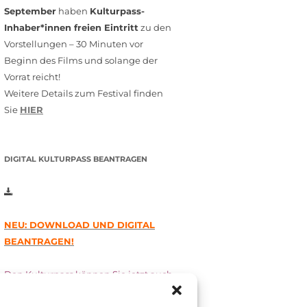
September
haben
Kulturpass-
Inhaber*innen freien Eintritt
zu den
Vorstellungen – 30 Minuten vor
Beginn des Films und solange der
Vorrat reicht!
Weitere Details zum Festival finden
Sie
HIER
DIGITAL KULTURPASS BEANTRAGEN
NEU: DOWNLOAD UND DIGITAL
BEANTRAGEN!
Den Kulturpass können Sie jetzt auch
digital beantragen. Dazu füllen Sie