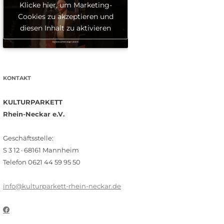
Klicke hier, um Marketing-
Cookies zu akzeptieren und
diesen Inhalt zu aktivieren
KONTAKT
KULTURPARKETT
Rhein-Neckar e.V.
Geschäftsstelle:
S 3 12 · 68161 Mannheim
Telefon 0621 44 59 95 50
info@kulturparkett-rhein-neckar.de