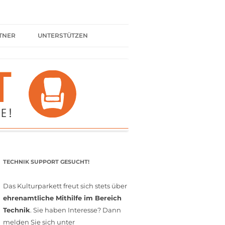
TNER
UNTERSTÜTZEN
ER BÜNDNIS
KULTURPARTNER WERDEN
SPENDEN
FÖRDERMITGLIED WERDEN
MITGLIEDSCHAFT
EHRENAMT
TECHNIK SUPPORT GESUCHT!
Das Kulturparkett freut sich stets über
ehrenamtliche Mithilfe im Bereich
Technik
. Sie haben Interesse? Dann
melden Sie sich unter