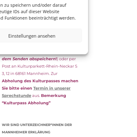
das Antragsformular aus und schicken
en zu speichern und/oder darauf
es
unterschrieben
zusammen mit
utige IDs auf dieser Website
dem
aktuellen
d Funktionen beeinträchtigt werden.
Leistungsbescheid
(Bürgergeld/
Grundsicherung, Wohngeld etc.)
an
Einstellungen ansehen
das Kulturparkett zurück: Per E-Mail
an
info@kulturparkett-rhein-
neckar.de
(wichtig: Dokument
vor
dem Senden abspeichern
!
) oder per
Post an Kulturparkett-Rhein-Neckar S
3, 12 in 68161 Mannheim. Zur
Abholung des Kulturpasses machen
Sie bitte einen
Termin in unserer
Sprechstunde
aus.
Bemerkung
“Kulturpass Abholung”
WIR SIND UNTERZEICHNER*INNEN DER
MANNHEIMER ERKLÄRUNG