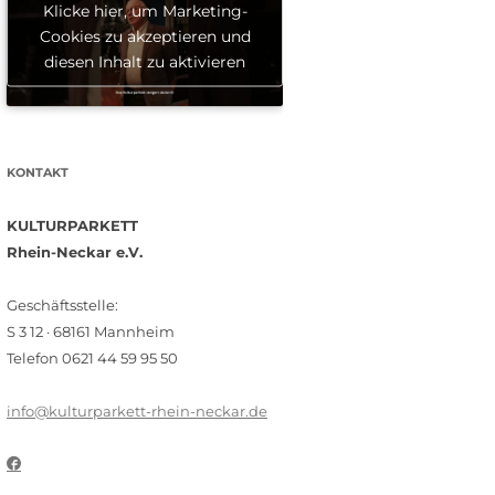
Klicke hier, um Marketing-
Cookies zu akzeptieren und
diesen Inhalt zu aktivieren
KONTAKT
KULTURPARKETT
Rhein-Neckar e.V.
Geschäftsstelle:
S 3 12 · 68161 Mannheim
Telefon 0621 44 59 95 50
info@kulturparkett-rhein-neckar.de