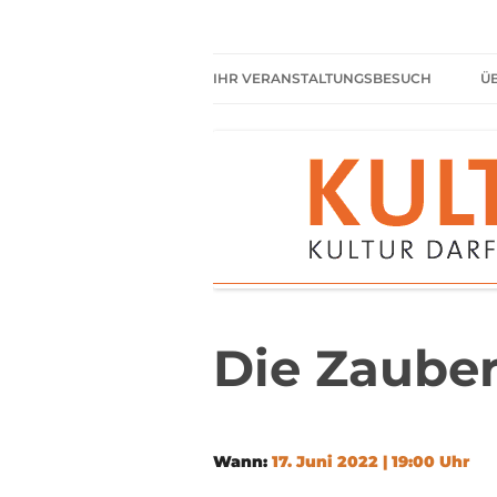
Zum
Inhalt
springen
Kultur darf kein Luxus sein!
Kulturparkett Rhe
IHR VERANSTALTUNGSBESUCH
Ü
AKTUELLE VERANSTALTUNGEN
HIER HABEN SIE IMMER
FREIEN EINTRITT
SHARED READING
REGELN FÜR KULTURPARKETT
GÄSTE
Die Zauber
Wann:
17. Juni 2022 | 19:00 Uhr