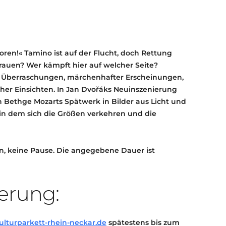
KONTAKT
KULTURPASS DIGITAL
BEANTRAGEN
TRANSPARENZ
erloren!« Tamino ist auf der Flucht, doch Rettung
IMPRESSUM
trauen? Wer kämpft hier auf welcher Seite?
er Überraschungen, märchenhafter Erscheinungen,
cher Einsichten. In Jan Dvořáks Neuinszenierung
in Bethge Mozarts Spätwerk in Bilder aus Licht und
in dem sich die Größen verkehren und die
n, keine Pause. Die angegebene Dauer ist
erung:
lturparkett-rhein-neckar.de
spätestens bis zum