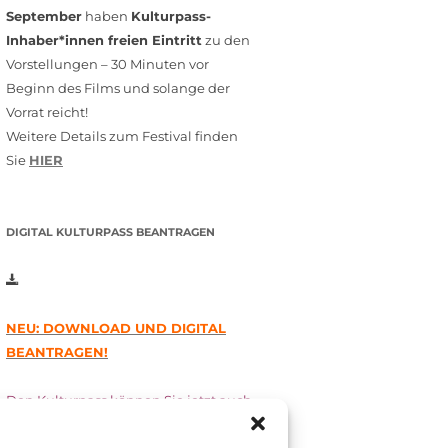
September
haben
Kulturpass-
Inhaber*innen freien Eintritt
zu den
Vorstellungen – 30 Minuten vor
Beginn des Films und solange der
Vorrat reicht!
Weitere Details zum Festival finden
Sie
HIER
DIGITAL KULTURPASS BEANTRAGEN
NEU: DOWNLOAD UND DIGITAL
BEANTRAGEN!
Den Kulturpass können Sie jetzt auch
digital beantragen. Dazu füllen Sie