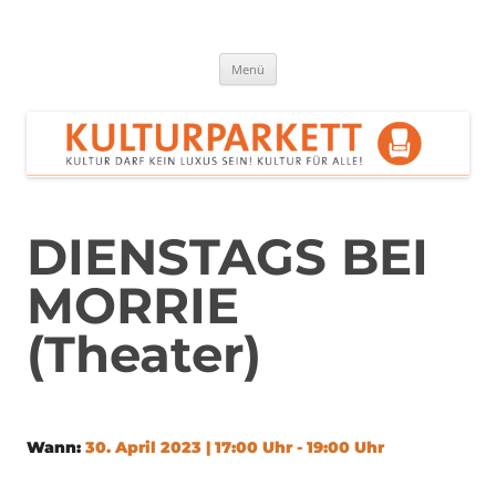
Zum
Inhalt
springen
Kulturparkett Rhein-Neckar
Kultur darf kein Luxus sein!
Menü
DIENSTAGS BEI
MORRIE
(Theater)
Wann:
30. April 2023 | 17:00 Uhr - 19:00 Uhr