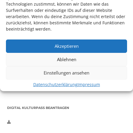
Technologien zustimmst, können wir Daten wie das
Surfverhalten oder eindeutige IDs auf dieser Website
verarbeiten. Wenn du deine Zustimmung nicht erteilst oder
zurückziehst, können bestimmte Merkmale und Funktionen
beeinträchtigt werden.
Akzeptieren
Auch dieses Jahr findet wieder das
Festival des deutschen
Films
in Ludwigshafen statt.
Ablehnen
Vom 19. August bist zum 9. September
haben
Kulturpass-
Inhaber*innen freien Eintritt
zu den Vorstellungen – 30
Einstellungen ansehen
Minuten vor Beginn des Films und solange der Vorrat reicht!
Datenschutzerklärung
Impressum
Weitere Details zum Festival finden Sie
HIER
DIGITAL KULTURPASS BEANTRAGEN